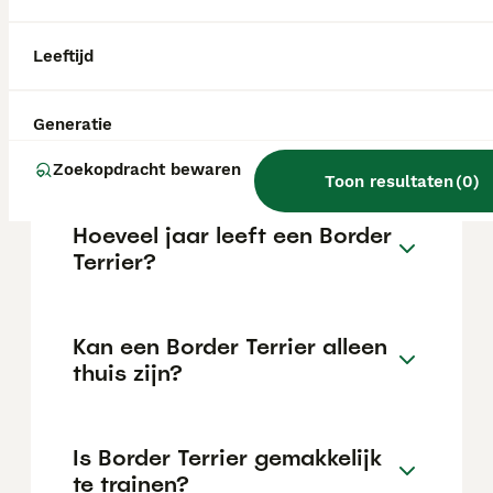
kan variëren afhankelijk van factoren zoals
de stamboom, de reputatie van de fokker en
de locatie.
Leeftijd
Wat is het karakter van een
Generatie
Border Terrier?
Zoekopdracht bewaren
Toon resultaten
(
0
)
Hoeveel jaar leeft een Border
Terrier?
Kan een Border Terrier alleen
thuis zijn?
Is Border Terrier gemakkelijk
te trainen?