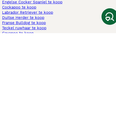
Engelse Cocker Spaniel te koop
Cockapoo te koop
Labrador Retriever te koop
Duitse Herder te koop
Franse Bulldog te koop
Teckel ruwhaar te koop
Cavapoo te koop
Andere populaire pagina's
Honden te koop in Amsterdam
Pups te koop Limburg​
Pups te koop Friesland​
Honden te koop in Gelderland
Honden te koop in Den Haag
Honden te koop in Enschede
Adopteer hond in Nederland
Informatie
Over ons
Privacybeleid
Support