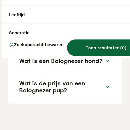
aandacht van zowel jonge kinderen als
oudere mensen.
Leeftijd
Wat is het karakter van een
Generatie
Bolognezer hond?
Zoekopdracht bewaren
Toon resultaten
(
0
)
Wat is een Bolognezer hond?
Wat is de prijs van een
Bolognezer pup?