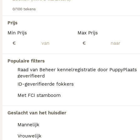
0/100 tekens
We hebben 0 Australische Terriër Pups te
koop in Utrecht gevonden.
Prijs
Als je toekomstige resultaten wil zien voor deze 
Min Prijs
Max Prijs
exacte zoekopdracht, sla dan je zoekopdracht op en 
vind jouw perfecte hond:
€
€
Zoekopdracht bewaren
Populaire filters
Raad van Beheer kennelregistratie door PuppyPlaats
FAQ's
geverifieerd
ID-geverifieerde fokkers
Met FCI stamboom
Hoeveel kost een
Australische Terrier?
Geslacht van het huisdier
De gemiddelde prijs voor een Australische
Mannelijk
Terriër pup in Nederland ligt rond de €700
maar dit kan variëren afhankelijk van
Vrouwelijk
factoren zoals de stamboom, de reputatie