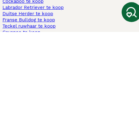
Cockapoo te koop
Labrador Retriever te koop
Duitse Herder te koop
Franse Bulldog te koop
Teckel ruwhaar te koop
Cavapoo te koop
Andere populaire pagina's
Honden te koop in Amsterdam
Pups te koop Limburg​
Pups te koop Friesland​
Honden te koop in Gelderland
Honden te koop in Den Haag
Honden te koop in Enschede
Adopteer hond in Nederland
Informatie
Over ons
Privacybeleid
Support
Pers