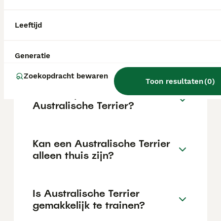
van de fokker en de locatie.
Leeftijd
Wat is het karakter van een
Australische Terrier?
Generatie
Zoekopdracht bewaren
Toon resultaten
(
0
)
Hoeveel jaar leeft een
Australische Terrier?
Kan een Australische Terrier
alleen thuis zijn?
Is Australische Terrier
gemakkelijk te trainen?