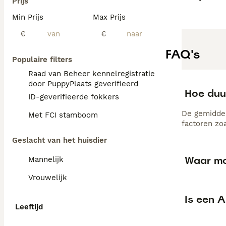
Prijs
Min Prijs
Max Prijs
€
€
FAQ's
Populaire filters
Raad van Beheer kennelregistratie
door PuppyPlaats geverifieerd
Hoe duu
ID-geverifieerde fokkers
De gemiddel
Met FCI stamboom
factoren zo
Geslacht van het huisdier
Waar moe
Mannelijk
Vrouwelijk
Is een A
Leeftijd