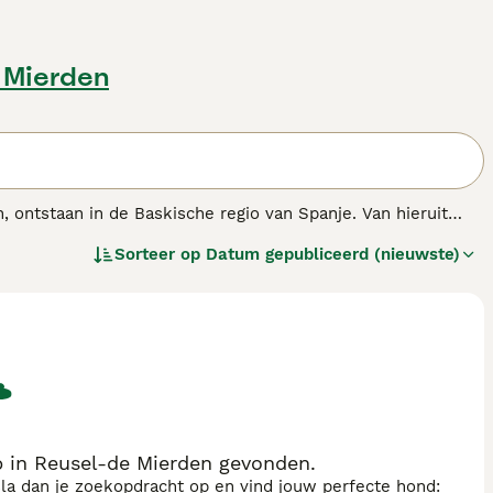
 Mierden
ontstaan in de Baskische regio van Spanje. Van hieruit
 resulteerde in de honden die we vandaag zien. De Aussie
Sorteer op
Datum gepubliceerd (nieuwste)
as.
 in Reusel-de Mierden gevonden.
sla dan je zoekopdracht op en vind jouw perfecte hond: