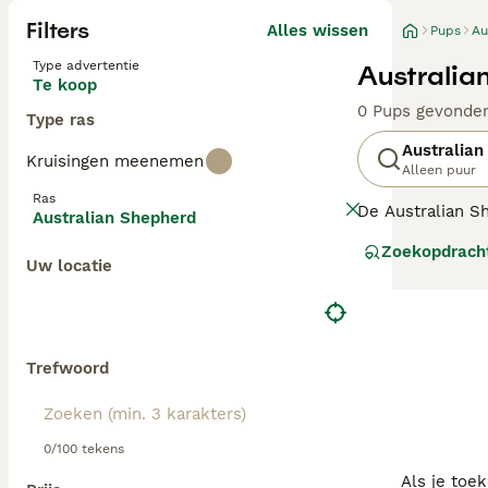
Filters
Alles wissen
Pups
Au
Type advertentie
Australia
Te koop
0 Pups gevonde
Type ras
Australian
Kruisingen meenemen
Alleen puur
Ras
De Australian S
Australian Shepherd
vonden deze hon
Zoekopdrach
is een populair
Uw locatie
Lees onze
Austr
Trefwoord
0/100 tekens
Als je toe