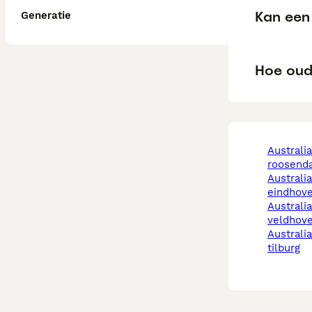
Kan een 
Generatie
Hoe oud
australian shepherd in
roosenda
australian shepherd in
eindhov
australian shepherd in
veldhov
australian shepherd in
tilburg