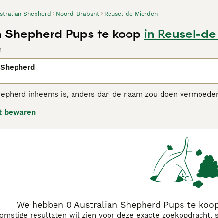
stralian Shepherd
Noord-Brabant
Reusel-de Mierden
n Shepherd Pups te koop
in Reusel-de
n
 Shepherd
hepherd inheems is, anders dan de naam zou doen vermoeden, 
den hun weg naar Amerika waar zorgvuldig, selectief fokken
t bewaren
e werk- en gezinshond.
alian Shepherd adviespagina
voor informatie over dit hondenr
We hebben 0 Australian Shepherd Pups te koop
komstige resultaten wil zien voor deze exacte zoekopdracht, 