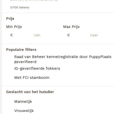
informatie over dit hondenras.
0/100 tekens
We hebben 0 Australian Shepherd Pups te
Prijs
koop in Neder-Betuwe gevonden.
Min Prijs
Max Prijs
Als je toekomstige resultaten wil zien voor deze 
exacte zoekopdracht, sla dan je zoekopdracht op en 
€
€
vind jouw perfecte hond:
Zoekopdracht bewaren
Populaire filters
Raad van Beheer kennelregistratie door PuppyPlaats
geverifieerd
FAQ's
ID-geverifieerde fokkers
Met FCI stamboom
Hoe duur is een Australian
Geslacht van het huisdier
Shepherd?
Mannelijk
De gemiddelde prijs voor een Australian
Shepherd pup in Nederland ligt rond de
Vrouwelijk