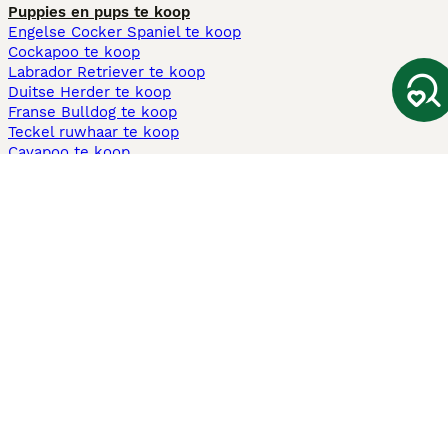
Puppies en pups te koop
Engelse Cocker Spaniel te koop
Cockapoo te koop
Labrador Retriever te koop
Duitse Herder te koop
Franse Bulldog te koop
Teckel ruwhaar te koop
Cavapoo te koop
Andere populaire pagina's
Honden te koop in Amsterdam
Pups te koop Limburg​
Pups te koop Friesland​
Honden te koop in Gelderland
Honden te koop in Den Haag
Honden te koop in Enschede
Adopteer hond in Nederland
Informatie
Over ons
Privacybeleid