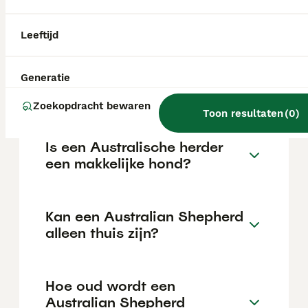
€1064 maar dit kan variëren afhankelijk van
factoren zoals de stamboom, de reputatie
van de fokker en de locatie.
Leeftijd
Waar moet je op letten bij
Generatie
een Australian Shepherd?
Zoekopdracht bewaren
Toon resultaten
(
0
)
Is een Australische herder
een makkelijke hond?
Kan een Australian Shepherd
alleen thuis zijn?
Hoe oud wordt een
Australian Shepherd