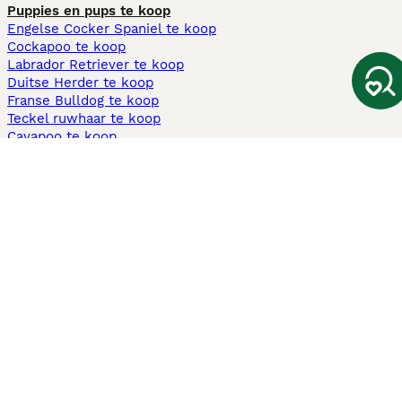
Puppies en pups te koop
Engelse Cocker Spaniel te koop
Cockapoo te koop
Labrador Retriever te koop
Duitse Herder te koop
Franse Bulldog te koop
Teckel ruwhaar te koop
Cavapoo te koop
Andere populaire pagina's
Honden te koop in Amsterdam
Pups te koop Limburg​
Pups te koop Friesland​
Honden te koop in Gelderland
Honden te koop in Den Haag
Honden te koop in Enschede
Adopteer hond in Nederland
Informatie
Over ons
Privacybeleid