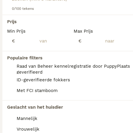
informatie over dit hondenras.
0/100 tekens
We hebben 0 Australian Shepherd Pups te
Prijs
koop in Waals Gewest gevonden.
Min Prijs
Max Prijs
Als je toekomstige resultaten wil zien voor deze 
exacte zoekopdracht, sla dan je zoekopdracht op en 
€
€
vind jouw perfecte hond:
Zoekopdracht bewaren
Populaire filters
Raad van Beheer kennelregistratie door PuppyPlaats
geverifieerd
FAQ's
ID-geverifieerde fokkers
Met FCI stamboom
Hoe duur is een Australian
Geslacht van het huisdier
Shepherd?
Mannelijk
De gemiddelde prijs voor een Australian
Shepherd pup in Nederland ligt rond de
Vrouwelijk