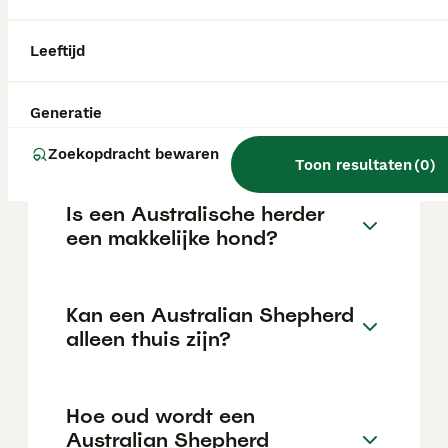
€1064 maar dit kan variëren afhankelijk van
factoren zoals de stamboom, de reputatie
van de fokker en de locatie.
Leeftijd
Waar moet je op letten bij
Generatie
een Australian Shepherd?
Zoekopdracht bewaren
Toon resultaten
(
0
)
Is een Australische herder
een makkelijke hond?
Kan een Australian Shepherd
alleen thuis zijn?
Hoe oud wordt een
Australian Shepherd