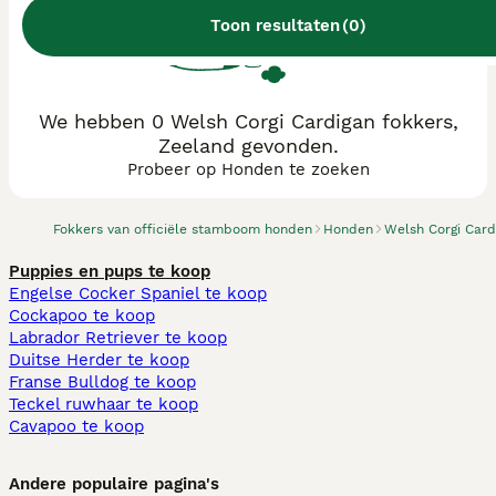
Toon resultaten
(
0
)
We hebben 0 Welsh Corgi Cardigan fokkers,
Zeeland gevonden.
Probeer op Honden te zoeken
Fokkers van officiële stamboom honden
Honden
Welsh Corgi Card
Puppies en pups te koop
Engelse Cocker Spaniel te koop
Cockapoo te koop
Labrador Retriever te koop
Duitse Herder te koop
Franse Bulldog te koop
Teckel ruwhaar te koop
Cavapoo te koop
Andere populaire pagina's