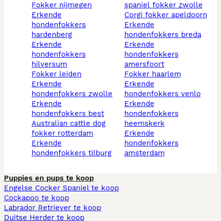
fokker nijmegen
spaniel fokker zwolle
erkende
corgi fokker apeldoorn
hondenfokkers
erkende
hardenberg
hondenfokkers breda
erkende
erkende
hondenfokkers
hondenfokkers
hilversum
amersfoort
fokker leiden
fokker haarlem
erkende
erkende
hondenfokkers zwolle
hondenfokkers venlo
erkende
erkende
hondenfokkers best
hondenfokkers
australian cattle dog
heemskerk
fokker rotterdam
erkende
erkende
hondenfokkers
hondenfokkers tilburg
amsterdam
Puppies en pups te koop
Engelse Cocker Spaniel te koop
Cockapoo te koop
Labrador Retriever te koop
Duitse Herder te koop