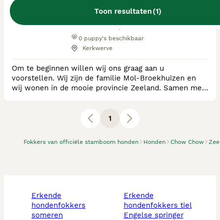
Toon resultaten
(
1
)
RvB Geregistreerde Kennel
Ras:
Chow Chow, Shiba
0
puppy's beschikbaar
Kerkwerve
Om te beginnen willen wij ons graag aan u
voorstellen. Wij zijn de familie Mol-Broekhuizen en
wij wonen in de mooie provincie Zeeland. Samen met
onze drie dochters van 8, 11 en 12 jaar. De ruimte die
wij hier tot onze beschikking hebben maakt, dat onze
honden heerlijk vrij en blij op en rond het erf kunnen
1
spelen en ravotten en lekker meegaan op een
wandeling in de polders of op het strand. Onze
Fokkers van officiële stamboom honden
Honden
Chow Chow
Zee
erkende
erkende
hondenfokkers
hondenfokkers tiel
someren
engelse springer