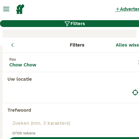
Adverte
Filters
Filters
Alles wis
Chow Chow fokkers, Zeeland
Ras
Chow Chow
Chow Chow Fokkers in deze lijst hebben een
kopie van hun kennelregistratie bij de Raad van
Beheer bij ons aangeleverd, en fokken pups met
Uw locatie
een officiële stamboom. Koop je pup bij één van
deze fokkers? Dubbelcheck zelf altijd op de
echtheid van de papieren van de pup en
ouderhonden bij bezichtiging.
Trefwoord
Yukiyama Chow Chow &
0/100 tekens
Shiba's