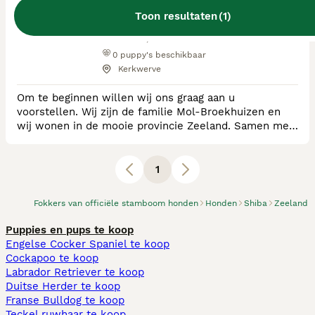
Toon resultaten
(
1
)
RvB Geregistreerde Kennel
Ras:
Shiba, Chow Chow
0
puppy's beschikbaar
Kerkwerve
Om te beginnen willen wij ons graag aan u
voorstellen. Wij zijn de familie Mol-Broekhuizen en
wij wonen in de mooie provincie Zeeland. Samen met
onze drie dochters van 8, 11 en 12 jaar. De ruimte die
wij hier tot onze beschikking hebben maakt, dat onze
honden heerlijk vrij en blij op en rond het erf kunnen
1
spelen en ravotten en lekker meegaan op een
wandeling in de polders of op het strand. Onze
Fokkers van officiële stamboom honden
Honden
Shiba
Zeeland
Puppies en pups te koop
Engelse Cocker Spaniel te koop
Cockapoo te koop
Labrador Retriever te koop
Duitse Herder te koop
Franse Bulldog te koop
Teckel ruwhaar te koop