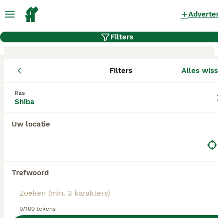
Adverte
Filters
Filters
Alles wis
Shiba fokkers, Zeeland
Ras
Shiba
Shiba Fokkers in deze lijst hebben een kopie van
hun kennelregistratie bij de Raad van Beheer bij
ons aangeleverd, en fokken pups met een
Uw locatie
officiële stamboom. Koop je pup bij één van
deze fokkers? Dubbelcheck zelf altijd op de
echtheid van de papieren van de pup en
ouderhonden bij bezichtiging.
Trefwoord
Yukiyama Chow Chow &
0/100 tekens
Shiba's