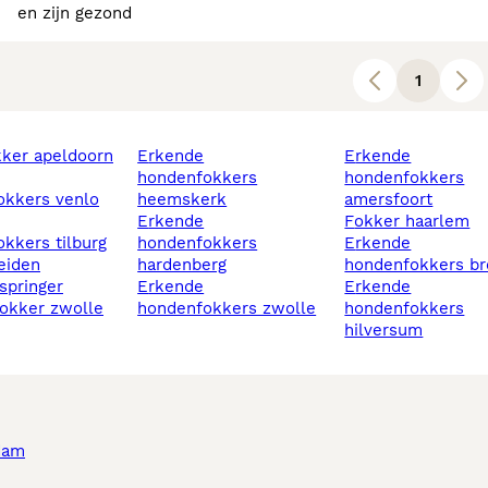
en zijn gezond
1
okker apeldoorn
erkende
erkende
hondenfokkers
hondenfokkers
okkers venlo
heemskerk
amersfoort
erkende
fokker haarlem
kkers tilburg
hondenfokkers
erkende
leiden
hardenberg
hondenfokkers br
erkende
erkende
fokker zwolle
hondenfokkers zwolle
hondenfokkers
hilversum
dam