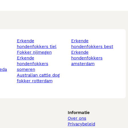
erkende
erkende
hondenfokkers tiel
hondenfokkers best
fokker nijmegen
erkende
erkende
hondenfokkers
hondenfokkers
amsterdam
eda
someren
australian cattle dog
fokker rotterdam
Informatie
Over ons
Privacybeleid