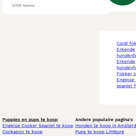
0/100 tekens
corgi f
erkende
hondenf
erkende
hondenfo
fokker 
engelse springer
spaniel 
Puppies en pups te koop
Andere populaire pagina's
Engelse Cocker Spaniel te koop
Honden te koop in Amster
Cockapoo te koop
Pups te koop Limburg​