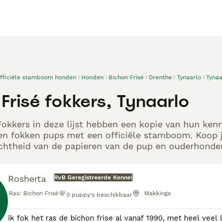
officiële stamboom honden
Honden
Bichon Frisé
Drenthe
Tynaarlo
Tynaa
Frisé fokkers, Tynaarlo
Fokkers in deze lijst hebben een kopie van hun kenn
en fokken pups met een officiële stamboom. Koop j
echtheid van de papieren van de pup en ouderhonden
Rosherta
RvB Geregistreerde Kennel
Ras:
Bichon Frisé
Makkinga
0
puppy's beschikbaar
ik fok het ras de bichon frise al vanaf 1990, met heel ve