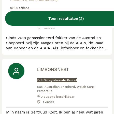
0/100 tekens
RvB Geregistreerde Kennel
Ras:
Australian Shepherd
Toon resultaten
(
2
)
1
puppy's beschikbaar
Alteveer
Sinds 2018 gepassioneerd fokker van de Australian
Shepherd. Wij zijn aangesloten bij de ASCN, de Raad
van Beheer en de ASCA. Als liefhebber en fokker heb
ik de volgende opleidingen en cursussen gevolgd: *
Kynologisch instructeur ( Martin Gaus Academie) *
Basis cursus fokken en houden van honden ( Raad van
Beheer) * Voortgezette Kynologische kennis ( Raad
LIMBONSNEST
van Beheer) * Exterieur en Beweging ( Raad
RvB Geregistreerde Kennel
Ras:
Australian Shepherd, Welsh Corgi
Pembroke
0
puppy's beschikbaar
t Zandt
Mijn naam is Gertruud Koot. Ik ben al heel wat jaren