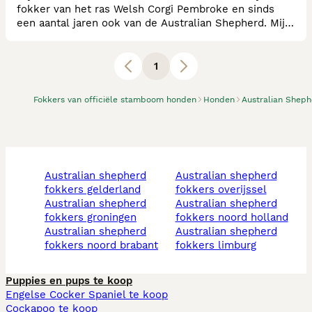
fokker van het ras Welsh Corgi Pembroke en sinds
een aantal jaren ook van de Australian Shepherd. Mijn
uitgangspunt is het fokken van gezonde,
gesocialiseerde en mooie pups. Onze fokreuen en
teven voldoen aan alle gezondheidseisen volgens de
1
raad van beheer en Nwcc. Elke pup gaat de deur uit
met een stamboom. Kijk u ook maar eens op
Fokkers van officiële stamboom honden
Honden
Australian Shep
www.limbonsn
australian shepherd
australian shepherd
fokkers gelderland
fokkers overijssel
australian shepherd
australian shepherd
fokkers groningen
fokkers noord holland
australian shepherd
australian shepherd
fokkers noord brabant
fokkers limburg
Puppies en pups te koop
Engelse Cocker Spaniel te koop
Cockapoo te koop