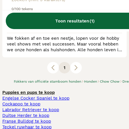
RvB Geregistreerde Kennel
0/100 tekens
Ras:
Chow Chow, Bouvier des Flandres,
Teckel (langhaar)
Toon resultaten
(
1
)
0
puppy's beschikbaar
Heiligerlee
We fokken af en toe een nestje, lopen voor de hobby
veel shows met veel successen. Maar vooral hebben
we onze honden als huishonden. Alle honden leven in
huis en nestjes zullen ook in huis grootgebracht
worden
1
Fokkers van officiële stamboom honden
Honden
Chow Chow
Dre
Puppies en pups te koop
Engelse Cocker Spaniel te koop
Cockapoo te koop
Labrador Retriever te koop
Duitse Herder te koop
Franse Bulldog te koop
Teckel ruwhaar te koop