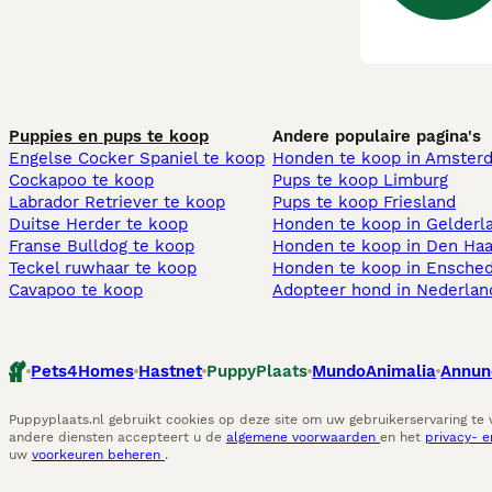
Puppies en pups te koop
Andere populaire pagina's
Engelse Cocker Spaniel te koop
Honden te koop in Amster
Cockapoo te koop
Pups te koop Limburg​
Labrador Retriever te koop
Pups te koop Friesland​
Duitse Herder te koop
Honden te koop in Gelderl
Franse Bulldog te koop
Honden te koop in Den Ha
Teckel ruwhaar te koop
Honden te koop in Ensche
Cavapoo te koop
Adopteer hond in Nederlan
Pets4Homes
Hastnet
PuppyPlaats
MundoAnimalia
Annun
Puppyplaats.nl gebruikt cookies op deze site om uw gebruikerservaring te
andere diensten accepteert u de
algemene voorwaarden
en het
privacy- 
uw
voorkeuren beheren
.