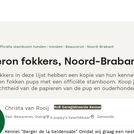
officiële stamboom honden
Honden
Beauceron
Noord-Brabant
ron fokkers, Noord-Braba
kers in deze lijst hebben een kopie van hun kennelr
en fokken pups met een officiële stamboom. Koop j
echtheid van de papieren van de pup en ouderhonden
Christa van Rooij
RvB Geregistreerde Kennel
Ras:
Beauceron, Overig
Gemonde
0
puppy's beschikbaar
Kennel "Berger de la Seldensate" Omdat wij graag een nest