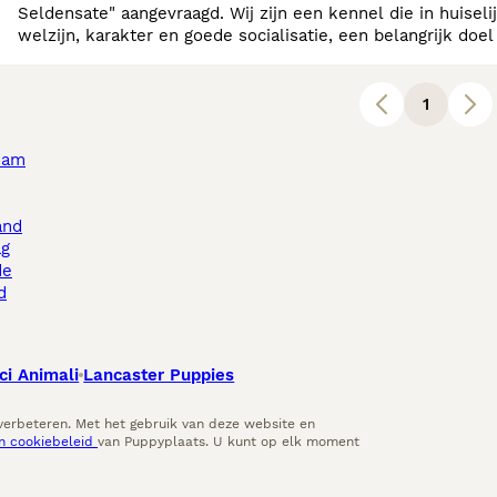
Seldensate" aangevraagd. Wij zijn een kennel die in huiseli
welzijn, karakter en goede socialisatie, een belangrijk doe
gestimuleerd worden. Verder lijkt het ons een
1
dam
and
ag
de
d
ci Animali
Lancaster Puppies
 verbeteren. Met het gebruik van deze website en
en cookiebeleid
van Puppyplaats. U kunt op elk moment