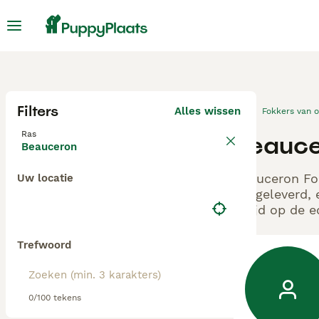
Filters
Alles wissen
Fokkers van 
Ras
Beauce
Beauceron
Beauceron Fok
Uw locatie
aangeleverd, 
altijd op de 
Trefwoord
0/100 tekens