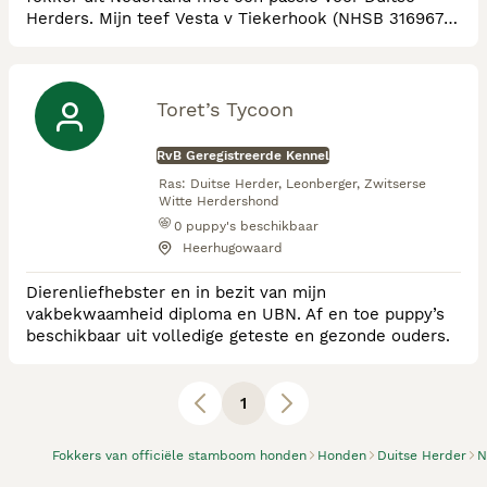
Herders. Mijn teef Vesta v Tiekerhook (NHSB 316967)
komt uit de gerenommeerde Tiekerhook-lijn, bekend
om werkhonden met een sterke erfenis van Koos
Hassing. Deze lijn, met voorouders zoals Zeno vom
Haus Lückert (SchH III) en Roxy vom Tierpark,
Toret’s Tycoon
excelleert in Schutzhund/IPO en politiearbeid, zoals
bij Dev
RvB Geregistreerde Kennel
Ras:
Duitse Herder, Leonberger, Zwitserse
Witte Herdershond
0
puppy's beschikbaar
Heerhugowaard
Dierenliefhebster en in bezit van mijn
vakbekwaamheid diploma en UBN. Af en toe puppy’s
beschikbaar uit volledige geteste en gezonde ouders.
1
Fokkers van officiële stamboom honden
Honden
Duitse Herder
N