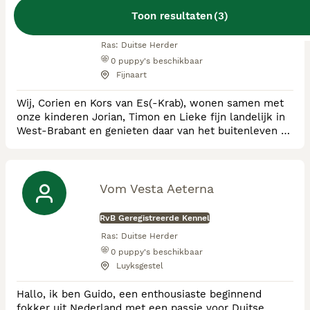
Toon resultaten
(
3
)
RvB Geregistreerde Kennel
Ras:
Duitse Herder
0
puppy's beschikbaar
Fijnaart
Wij, Corien en Kors van Es(-Krab), wonen samen met
onze kinderen Jorian, Timon en Lieke fijn landelijk in
West-Brabant en genieten daar van het buitenleven en
onze beestenboel. Van jongs af aan zijn er Duitse
Herdershonden in ons leven. Wij hebben elkaar
ontmoet op een VDH-kringgroep voor Duitse Herders,
delen een absolute passie voor dit ras en hebben
Vom Vesta Aeterna
onze kids besmet! 🙂 De Kennelnaam
RvB Geregistreerde Kennel
Ras:
Duitse Herder
0
puppy's beschikbaar
Luyksgestel
Hallo, ik ben Guido, een enthousiaste beginnend
fokker uit Nederland met een passie voor Duitse