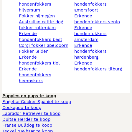
hondenfokkers
hondenfokkers
hilversum
amersfoort
fokker nijmegen
erkende
australian cattle dog
hondenfokkers venlo
fokker rotterdam
erkende
erkende
hondenfokkers
hondenfokkers best
amsterdam
corgi fokker apeldoorn
erkende
fokker leiden
hondenfokkers
erkende
hardenberg
hondenfokkers tiel
erkende
erkende
hondenfokkers tilburg
hondenfokkers
heemskerk
Puppies en pups te koop
Engelse Cocker Spaniel te koop
Cockapoo te koop
Labrador Retriever te koop
Duitse Herder te koop
Franse Bulldog te koop
Teckel ruwhaar te koop