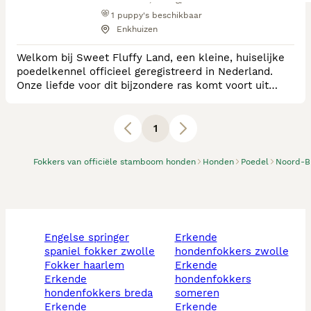
1
puppy's beschikbaar
Enkhuizen
Welkom bij Sweet Fluffy Land, een kleine, huiselijke
poedelkennel officieel geregistreerd in Nederland.
Onze liefde voor dit bijzondere ras komt voort uit
passie voor intelligente, gevoelige en elegante
honden. Wij fokken met zorg en toewijding, met de
focus op gezondheid, karakter en rastypische
1
kenmerken. Onze poedels groeien op in een warme,
liefdevolle huiselijke omgeving, omringd door mensen
Fokkers van officiële stamboom honden
Honden
Poedel
Noord-B
engelse springer
erkende
spaniel fokker zwolle
hondenfokkers zwolle
fokker haarlem
erkende
erkende
hondenfokkers
hondenfokkers breda
someren
erkende
erkende