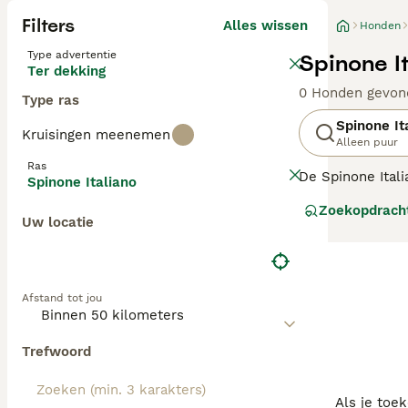
Filters
Alles wissen
Honden
Type advertentie
Spinone I
Ter dekking
0 Honden gevon
Type ras
Spinone It
Kruisingen meenemen
Alleen puur
Ras
De Spinone Itali
Spinone Italiano
hun natuurlijke 
Zoekopdrach
zijn. Ze hebben
Uw locatie
Lees onze
Spino
Afstand tot jou
Trefwoord
Als je toe