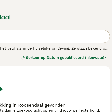
daal
n het veld als in de huiselijke omgeving. Ze staan bekend om
ng zeer populair omdat ze een van de oudste inheemse rassen
Sorteer op
Datum gepubliceerd (nieuwste)
n wenkbrauwen.
kking in Roosendaal gevonden.
sla dan je zoekopdracht op en vind jouw perfecte hond: