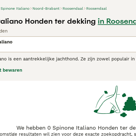
Spinone Italiano
Noord-Brabant
Roosendaal
Roosendaal
taliano Honden ter dekking
in Roosen
den
aliano
ano is een aantrekkelijke jachthond. Ze zijn zowel populair i
loyaliteit en aanhankelijkheid. In Italië zijn ze al eeuwenla
t bewaren
 een zeer kenmerkend uiterlijk door hun snorren, baarden e
ne Italiano adviespagina
voor informatie over dit hondenras.
We hebben 0 Spinone Italiano Honden ter de
komstige resultaten wil zien voor deze exacte zoekopdracht, 