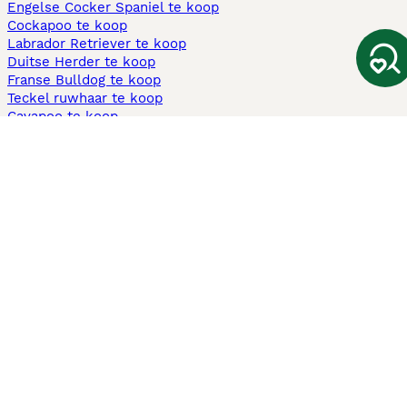
Engelse Cocker Spaniel te koop
Cockapoo te koop
Labrador Retriever te koop
Duitse Herder te koop
Franse Bulldog te koop
Teckel ruwhaar te koop
Cavapoo te koop
Andere populaire pagina's
Honden te koop in Amsterdam
Pups te koop Limburg​
Pups te koop Friesland​
Honden te koop in Gelderland
Honden te koop in Den Haag
Honden te koop in Enschede
Adopteer hond in Nederland
Informatie
Over ons
Privacybeleid
Support