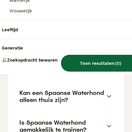
€1497 maar dit kan variëren afhankelijk van
Mannelijk
factoren zoals de stamboom, de reputatie
Vrouwelijk
van de fokker en de locatie.
Leeftijd
Wat is het karakter van een
Spaanse Waterhond?
Generatie
Zoekopdracht bewaren
Hoeveel jaar leeft een
Toon resultaten
(
0
)
Spaanse Waterhond?
Kan een Spaanse Waterhond
alleen thuis zijn?
Is Spaanse Waterhond
gemakkelijk te trainen?