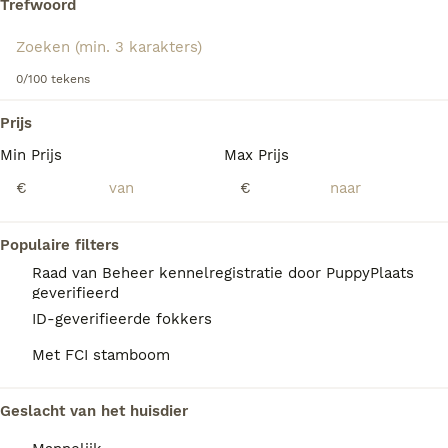
Trefwoord
gedijt goed in de buurt van het gezin. Het is een ideaal
huisdier dankzij zijn vriendelijke en loyale aard.
We hebben 0 Spaanse Waterhond Honden ter
Lees onze
Spaanse Waterhond adviespagina
voor
0/100 tekens
dekking in Roosendaal gevonden.
informatie over dit hondenras.
Als je toekomstige resultaten wil zien voor deze 
Prijs
exacte zoekopdracht, sla dan je zoekopdracht op en 
vind jouw perfecte hond:
Min Prijs
Max Prijs
€
€
Zoekopdracht bewaren
Populaire filters
FAQ's
Raad van Beheer kennelregistratie door PuppyPlaats
geverifieerd
ID-geverifieerde fokkers
Hoeveel kost een Spaanse
Met FCI stamboom
Waterhond?
De gemiddelde prijs voor een Spaanse
Geslacht van het huisdier
Waterhond pup in Nederland ligt rond de