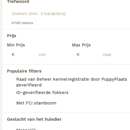
Trefwoord
Lees onze
Bouvier Des Flandres adviespagina
voor
informatie over dit hondenras.
We hebben 0 Bouvier des Flandres Honden
0/100 tekens
ter dekking in Eibergen gevonden.
Als je toekomstige resultaten wil zien voor deze 
Prijs
exacte zoekopdracht, sla dan je zoekopdracht op en 
vind jouw perfecte hond:
Min Prijs
Max Prijs
€
€
Zoekopdracht bewaren
Populaire filters
FAQ's
Raad van Beheer kennelregistratie door PuppyPlaats
geverifieerd
ID-geverifieerde fokkers
Wat is de prijs van een
Met FCI stamboom
Bouvier des Flandres pup?
De prijs van een Bouvier des Flandres pup
Geslacht van het huisdier
varieert afhankelijk van de fokker en de