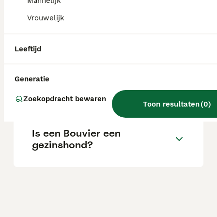
stamboom.
Mannelijk
Vrouwelijk
Wat kost een Bouvier des
Flandres-puppy?
Leeftijd
Generatie
Wat is het karakter van een
Bouvier des Flandres?
Zoekopdracht bewaren
Toon resultaten
(
0
)
Is een Bouvier een
gezinshond?