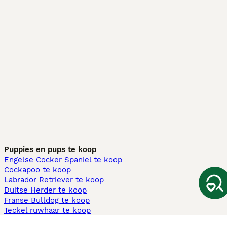
Puppies en pups te koop
Engelse Cocker Spaniel te koop
Cockapoo te koop
Labrador Retriever te koop
Duitse Herder te koop
Franse Bulldog te koop
Teckel ruwhaar te koop
Cavapoo te koop