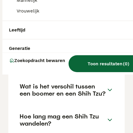
Mannelijk
locatie.
Vrouwelijk
Kan een Shih Tzu lang alleen
Leeftijd
thuis zijn?
Generatie
Wie zijn erkende Shih Tzu
Zoekopdracht bewaren
fokkers in Nederland?
Toon resultaten
(
0
)
Wat is het verschil tussen
een boomer en een Shih Tzu?
Hoe lang mag een Shih Tzu
wandelen?