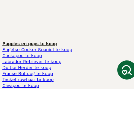
Puppies en pups te koop
Engelse Cocker Spaniel te koop
Cockapoo te koop
Labrador Retriever te koop
Duitse Herder te koop
Franse Bulldog te koop
Teckel ruwhaar te koop
Cavapoo te koop
Andere populaire pagina's
Honden te koop in Amsterdam
Pups te koop Limburg​
Pups te koop Friesland​
Honden te koop in Gelderland
Honden te koop in Den Haag