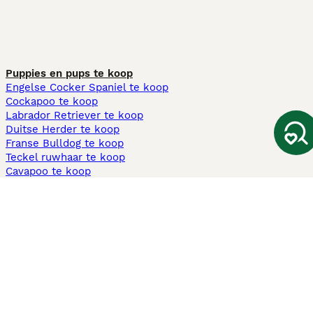
Puppies en pups te koop
Engelse Cocker Spaniel te koop
Cockapoo te koop
Labrador Retriever te koop
Duitse Herder te koop
Franse Bulldog te koop
Teckel ruwhaar te koop
Cavapoo te koop
Andere populaire pagina's
Honden te koop in Amsterdam
Pups te koop Limburg​
Pups te koop Friesland​
Honden te koop in Gelderland
Honden te koop in Den Haag
Honden te koop in Enschede
Adopteer hond in Nederland