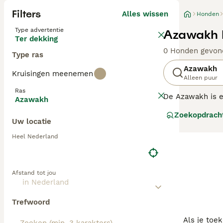
Filters
Alles wissen
Honden
Type advertentie
Azawakh 
Ter dekking
0 Honden gevon
Type ras
Azawakh
Kruisingen meenemen
Alleen puur
Ras
De Azawakh is ee
Azawakh
Azawakh is een 
Zoekopdrach
Uw locatie
Lees onze Azawa
Heel Nederland
Afstand tot jou
Trefwoord
Als je toe