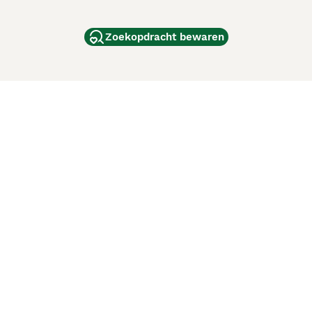
Zoekopdracht bewaren
dam
and
ag
de
d
ci Animali
Lancaster Puppies
 verbeteren. Met het gebruik van deze website en
en cookiebeleid
van Puppyplaats. U kunt op elk moment