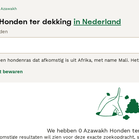
Azawakh
Honden ter dekking
in Nederland
den
n hondenras dat afkomstig is uit Afrika, met name Mali. Het i
temperamentvolle, waakse en levendige hond met een tomel
t bewaren
kh adviespagina voor informatie over dit hondenras.
We hebben 0 Azawakh Honden ter
komstige resultaten wil zien voor deze exacte zoekopdracht, 