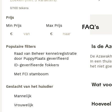
0/100 tekens
Prijs
FAQ's
Min Prijs
Max Prijs
€
€
Is de A
Populaire filters
Raad van Beheer kennelregistratie
De Azawakh i
door PuppyPlaats geverifieerd
In een thui
ID-geverifieerde fokkers
het niet goe
Met FCI stamboom
Wat voo
Geslacht van het huisdier
Mannelijk
Hoeveel
Vrouwelijk