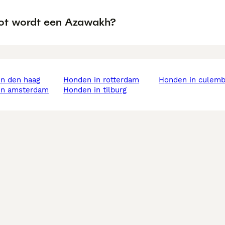
ot wordt een Azawakh?
in den haag
honden in rotterdam
honden in culem
 in amsterdam
honden in tilburg