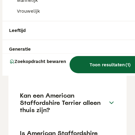
Mannelijk
Vrouwelijk
Wat is het karakter van een
American Staffordshire
Leeftijd
Terrier?
Generatie
Hoeveel jaar leeft een
Zoekopdracht bewaren
American Staffordshire
Toon resultaten
(
1
)
Terrier?
Kan een American
Staffordshire Terrier alleen
thuis zijn?
Is American Staffordshire