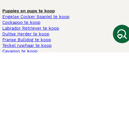
Puppies en pups te koop
Engelse Cocker Spaniel te koop
Cockapoo te koop
Labrador Retriever te koop
Duitse Herder te koop
Franse Bulldog te koop
Teckel ruwhaar te koop
Cavapoo te koop
Andere populaire pagina's
Honden te koop in Amsterdam
Pups te koop Limburg​
Pups te koop Friesland​
Honden te koop in Gelderland
Honden te koop in Den Haag
Honden te koop in Enschede
Adopteer hond in Nederland
Informatie
Over ons