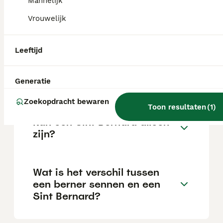
Mannelijk
Vrouwelijk
Wat is het karakter van een
Sint Bernard?
Leeftijd
Hoe oud wordt een Sint
Generatie
Bernard gemiddeld?
Zoekopdracht bewaren
Toon resultaten
(
1
)
Kan een Sint Bernard alleen
zijn?
Wat is het verschil tussen
een berner sennen en een
Sint Bernard?