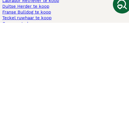
Labrador Retriever te koop
Duitse Herder te koop
Franse Bulldog te koop
Teckel ruwhaar te koop
Cavapoo te koop
Andere populaire pagina's
Honden te koop in Amsterdam
Pups te koop Limburg​
Pups te koop Friesland​
Honden te koop in Gelderland
Honden te koop in Den Haag
Honden te koop in Enschede
Adopteer hond in Nederland
Informatie
Over ons
Privacybeleid
Support
Pers
Voorwaarden
Pups verkopen