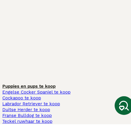
Puppies en pups te koop
Engelse Cocker Spaniel te koop
Cockapoo te koop
Labrador Retriever te koop
Duitse Herder te koop
Franse Bulldog te koop
Teckel ruwhaar te koop
Cavapoo te koop