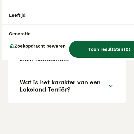
varieert afhankelijk van de fokker.
Leeftijd
Zijn Lakeland Terriers
geschikte gezinshonden?
Generatie
Zoekopdracht bewaren
Toon resultaten
(
0
)
Is de Lakeland Terriër een
klein hondenras?
Wat is het karakter van een
Lakeland Terriër?