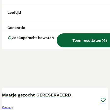
Leeftijd
Generatie
Zoekopdracht bewaren
Toon resultaten
(
4
)
4
Maatje gezocht GERESERVEERD
Kruising