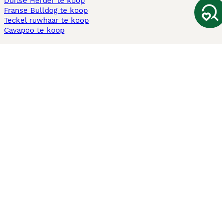
Duitse Herder te koop
Franse Bulldog te koop
Teckel ruwhaar te koop
Cavapoo te koop
Andere populaire pagina's
Honden te koop in Amsterdam
Pups te koop Limburg​
Pups te koop Friesland​
Honden te koop in Gelderland
Honden te koop in Den Haag
Honden te koop in Enschede
Adopteer hond in Nederland
Informatie
Over ons
Privacybeleid
Support
Pers
Voorwaarden
Pups verkopen
Honden test