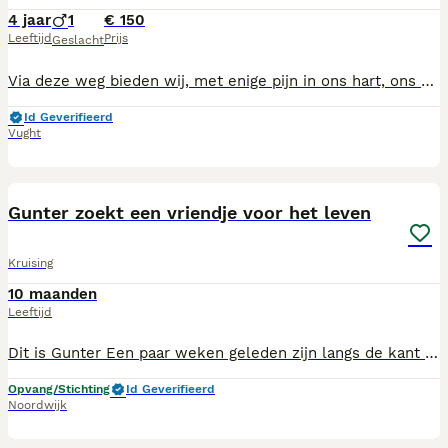
4 jaar
1
€ 150
Leeftijd
Prijs
Geslacht
Via deze weg bieden wij, met enige pijn in ons hart, ons vriendje Hertog aan ter adoptie. Dit jaar wordt hij 5 jaar. We hebben hem sinds zijn geboorte. Het is een reu. Kruising tussen een Beagle X Boerenfox. Het is een ontzettende lieve en sociale hond. Hij kan zowel met (kleine) kinderen, als met katten, als met andere honden. De reden dat wij hem ter adoptie aanbieden is dat het een hond is die ontzettend veel energie heeft en het liefst heel de dag wil rennen, spelen en knuffelen. Dit matcht helaas niet met ons gezinsleven. Wij proberen hem alles te bieden wat binnen onze mogelijkheden valt, helaas lijkt dit soms niet genoeg. Wij gunnen hem dan ook een nieuw thuis waar hij helemaal op zijn plek is. Belangrijk om te weten is dat Hertog last heeft van Eczeem. Hij krijgt hiervoor 1x per dag een half tabletje Apoquel. De kosten hiervan komen neer op ongeveer 50€ per maand. Ik kan u nog veel meer over hem vertellen, mocht u interesse hebben en graag kennis willen maken of meer over Hertog willen weten, dan horen we graag van u.
Id Geverifieerd
Vught
10
1
Gunter zoekt een vriendje voor het leven
Kruising
10 maanden
Leeftijd
Dit is Gunter Een paar weken geleden zijn langs de kant van een dreef bij onze opvang mama Tracy in de buurt een gesloten box gevonden, met een verassing in 8 kleintjes.Uiteraard heeft opvang ze meegenomen, ze waren echt in zielige staat ondervoed vuil , gelukkig nu na alle goede zorgen zien ze er prachtig uit, en wat een schatjes. We gaan voor alle 8 een gouden mandje zoeken, ze hebben ondertussen ook hun ontworming en vaccinatie gekregen, ze kunnen pas na nieuwjaar vertrekken. Tot die tijd krijgen ze alle zorgen die ze nodig hebben, ze worden middelgrote honden, de ouders kennen we helaas niet nog een achtergrond! DENK GOED NA VOOR JE EEN HONDJE GAAT ADOPTEREN DE BEDOELING IS DAT HET VOOR ZIJN HELE LEVEN IS NIET VOOR EVEN je vind ze terug op de website waar je een aanvraag tot adoptie kunt indienen alsook alle info nalezen over de adoptie procedure
Opvang/Stichting
Id Geverifieerd
Noordwijk