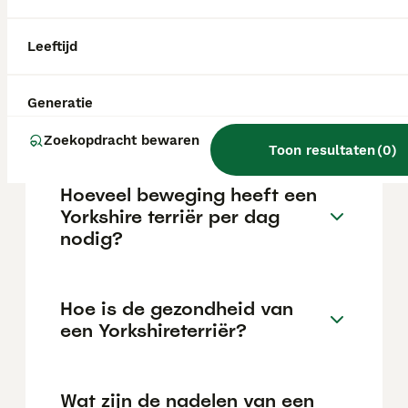
maar dit kan variëren afhankelijk van
factoren zoals de stamboom, de reputatie
van de fokker en de locatie.
Leeftijd
Wat is het karakter van een
Generatie
Yorkie?
Zoekopdracht bewaren
Toon resultaten
(
0
)
Hoeveel beweging heeft een
Yorkshire terriër per dag
nodig?
Hoe is de gezondheid van
een Yorkshireterriër?
Wat zijn de nadelen van een