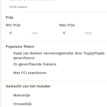
Lees onze
0/100 tekens
Yorkshire Terriër adviespagina
voor informatie
over dit hondenras.
We hebben 0 Yorkshire Terriër Pups te koop
Prijs
in Goeree-Overflakkee gevonden.
Min Prijs
Max Prijs
Als je toekomstige resultaten wil zien voor deze 
exacte zoekopdracht, sla dan je zoekopdracht op en 
€
€
vind jouw perfecte hond:
Zoekopdracht bewaren
Populaire filters
Raad van Beheer kennelregistratie door PuppyPlaats
geverifieerd
FAQ's
ID-geverifieerde fokkers
Met FCI stamboom
Wat is de prijs van een
Geslacht van het huisdier
yorkshire terriër?
Mannelijk
De gemiddelde prijs voor een Yorkshire
Terrier pup in Nederland ligt rond de €1061
Vrouwelijk