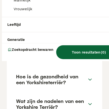
Mannelijk
van de fokker en de locatie.
Vrouwelijk
Wat is het karakter van een
Leeftijd
Yorkie?
Generatie
Hoeveel beweging heeft een
Zoekopdracht bewaren
Yorkshire terriër per dag
Toon resultaten
(
0
)
nodig?
Hoe is de gezondheid van
een Yorkshireterriër?
Wat zijn de nadelen van een
Yorkshire Terriër?