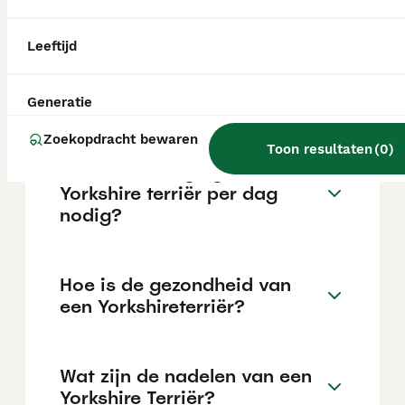
van de fokker en de locatie.
Leeftijd
Wat is het karakter van een
Yorkie?
Generatie
Zoekopdracht bewaren
Toon resultaten
(
0
)
Hoeveel beweging heeft een
Yorkshire terriër per dag
nodig?
Hoe is de gezondheid van
een Yorkshireterriër?
Wat zijn de nadelen van een
Yorkshire Terriër?