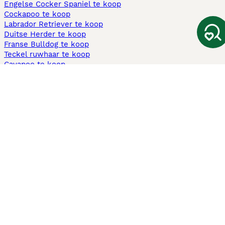
Engelse Cocker Spaniel te koop
Cockapoo te koop
Labrador Retriever te koop
Duitse Herder te koop
Franse Bulldog te koop
Teckel ruwhaar te koop
Cavapoo te koop
Andere populaire pagina's
Honden te koop in Amsterdam
Pups te koop Limburg​
Pups te koop Friesland​
Honden te koop in Gelderland
Honden te koop in Den Haag
Honden te koop in Enschede
Adopteer hond in Nederland
Informatie
Over ons
Privacybeleid
Support