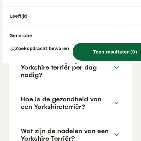
van de fokker en de locatie.
Leeftijd
Wat is het karakter van een
Yorkie?
Generatie
Zoekopdracht bewaren
Toon resultaten
(
0
)
Hoeveel beweging heeft een
Yorkshire terriër per dag
nodig?
Hoe is de gezondheid van
een Yorkshireterriër?
Wat zijn de nadelen van een
Yorkshire Terriër?