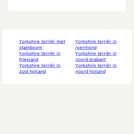
yorkshire terriër met
yorkshire terriër in
stamboom
roermond
yorkshire terriër in
yorkshire terriër in
friesland
noord brabant
yorkshire terriër in
yorkshire terriër in
zuid holland
noord holland