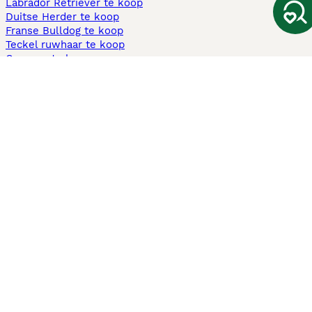
Labrador Retriever te koop
Duitse Herder te koop
Franse Bulldog te koop
Teckel ruwhaar te koop
Cavapoo te koop
Andere populaire pagina's
Honden te koop in Amsterdam
Pups te koop Limburg​
Pups te koop Friesland​
Honden te koop in Gelderland
Honden te koop in Den Haag
Honden te koop in Enschede
Adopteer hond in Nederland
Informatie
Over ons
Privacybeleid
Support
Pers
Voorwaarden