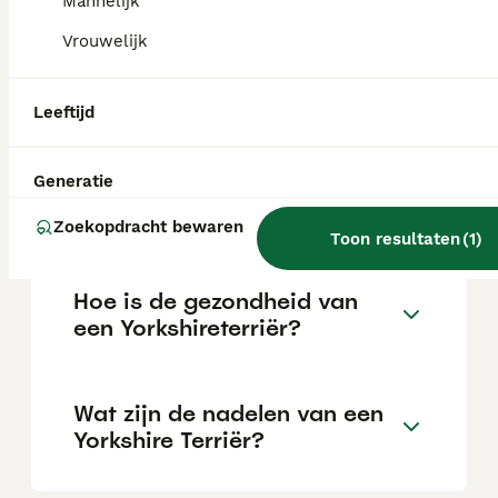
Mannelijk
Vrouwelijk
Wat is het karakter van een
Yorkie?
Leeftijd
Hoeveel beweging heeft een
Generatie
Yorkshire terriër per dag
nodig?
Zoekopdracht bewaren
Toon resultaten
(
1
)
Hoe is de gezondheid van
een Yorkshireterriër?
Wat zijn de nadelen van een
Yorkshire Terriër?