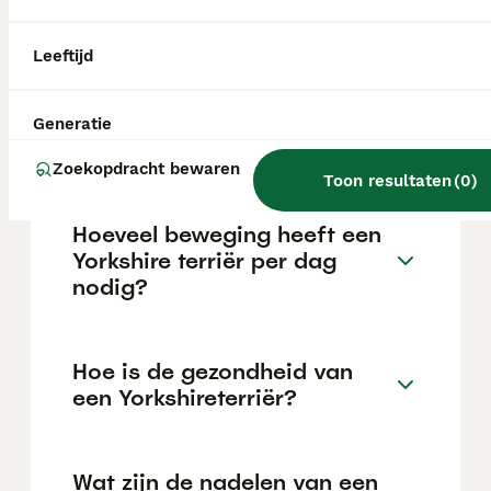
maar dit kan variëren afhankelijk van
factoren zoals de stamboom, de reputatie
van de fokker en de locatie.
Leeftijd
Wat is het karakter van een
Generatie
Yorkie?
Zoekopdracht bewaren
Toon resultaten
(
0
)
Hoeveel beweging heeft een
Yorkshire terriër per dag
nodig?
Hoe is de gezondheid van
een Yorkshireterriër?
Wat zijn de nadelen van een