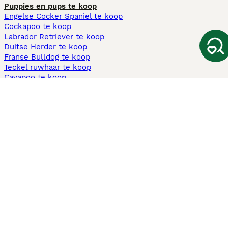
Puppies en pups te koop
Engelse Cocker Spaniel te koop
Cockapoo te koop
Labrador Retriever te koop
Duitse Herder te koop
Franse Bulldog te koop
Teckel ruwhaar te koop
Cavapoo te koop
Andere populaire pagina's
Honden te koop in Amsterdam
Pups te koop Limburg​
Pups te koop Friesland​
Honden te koop in Gelderland
Honden te koop in Den Haag
Honden te koop in Enschede
Adopteer hond in Nederland
Informatie
Over ons
Privacybeleid