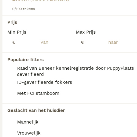
Lees onze
0/100 tekens
Yorkshire Terriër adviespagina
voor informatie
over dit hondenras.
We hebben 0 Yorkshire Terriër Pups te koop
Prijs
in Tytsjerksteradiel gevonden.
Min Prijs
Max Prijs
Als je toekomstige resultaten wil zien voor deze 
exacte zoekopdracht, sla dan je zoekopdracht op en 
€
€
vind jouw perfecte hond:
Zoekopdracht bewaren
Populaire filters
Raad van Beheer kennelregistratie door PuppyPlaats
geverifieerd
FAQ's
ID-geverifieerde fokkers
Met FCI stamboom
Wat is de prijs van een
Geslacht van het huisdier
yorkshire terriër?
Mannelijk
De gemiddelde prijs voor een Yorkshire
Terrier pup in Nederland ligt rond de €1061
Vrouwelijk