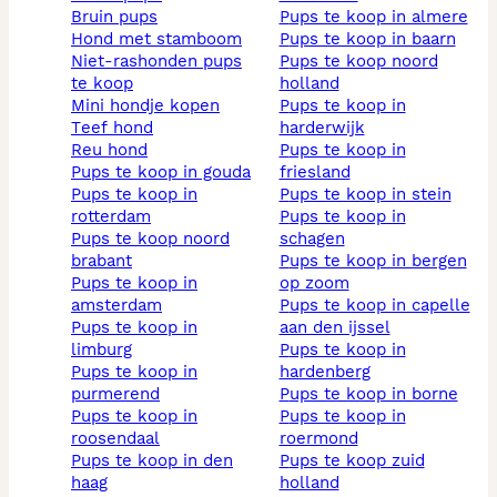
bruin pups
pups te koop in almere
hond met stamboom
pups te koop in baarn
niet-rashonden pups
pups te koop noord
te koop
holland
mini hondje kopen
pups te koop in
teef hond
harderwijk
reu hond
pups te koop in
pups te koop in gouda
friesland
pups te koop in
pups te koop in stein
rotterdam
pups te koop in
pups te koop noord
schagen
brabant
pups te koop in bergen
pups te koop in
op zoom
amsterdam
pups te koop in capelle
pups te koop in
aan den ijssel
limburg
pups te koop in
pups te koop in
hardenberg
purmerend
pups te koop in borne
pups te koop in
pups te koop in
roosendaal
roermond
pups te koop in den
pups te koop zuid
haag
holland