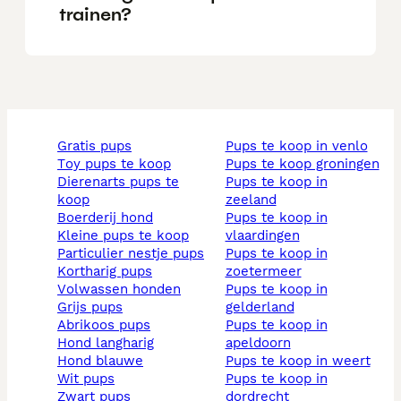
trainen?
gratis pups
pups te koop in venlo
toy pups te koop
pups te koop groningen
dierenarts pups te
pups te koop in
koop
zeeland
boerderij hond
pups te koop in
kleine pups te koop
vlaardingen
particulier nestje pups
pups te koop in
kortharig pups
zoetermeer
volwassen honden
pups te koop in
grijs pups
gelderland
abrikoos pups
pups te koop in
hond langharig
apeldoorn
hond blauwe
pups te koop in weert
wit pups
pups te koop in
zwart pups
dordrecht