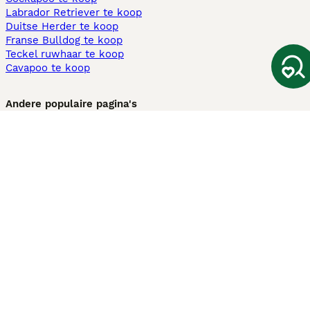
Labrador Retriever te koop
Duitse Herder te koop
Franse Bulldog te koop
Teckel ruwhaar te koop
Cavapoo te koop
Andere populaire pagina's
Honden te koop in Amsterdam
Pups te koop Limburg​
Pups te koop Friesland​
Honden te koop in Gelderland
Honden te koop in Den Haag
Honden te koop in Enschede
Adopteer hond in Nederland
Informatie
Over ons
Privacybeleid
Support
Pers
Voorwaarden