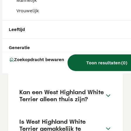
€127 maar dit kan variëren afhankelijk van
Mannelijk
factoren zoals de stamboom, de reputatie
Vrouwelijk
van de fokker en de locatie.
Leeftijd
Wat is het karakter van een
West Highland White Terrier?
Generatie
Zoekopdracht bewaren
Hoeveel jaar leeft een West
Toon resultaten
(
0
)
Highland White Terrier?
Kan een West Highland White
Terrier alleen thuis zijn?
Is West Highland White
Terrier gemakkelijk te