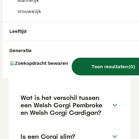
maar dit kan variëren afhankelijk van
Mannelijk
factoren zoals de stamboom, de reputatie
Vrouwelijk
van de fokker en de locatie.
Leeftijd
Is een Corgi een makkelijke
hond?
Generatie
Zoekopdracht bewaren
Hoe oud wordt een Welsh
Toon resultaten
(
0
)
Corgi gemiddeld?
Wat is het verschil tussen
een Welsh Corgi Pembroke
en Welsh Corgi Cardigan?
Is een Corgi slim?