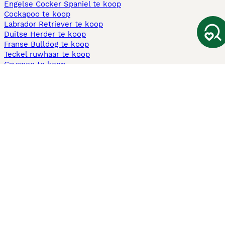
Engelse Cocker Spaniel te koop
Cockapoo te koop
Labrador Retriever te koop
Duitse Herder te koop
Franse Bulldog te koop
Teckel ruwhaar te koop
Cavapoo te koop
Andere populaire pagina's
Honden te koop in Amsterdam
Pups te koop Limburg​
Pups te koop Friesland​
Honden te koop in Gelderland
Honden te koop in Den Haag
Honden te koop in Enschede
Adopteer hond in Nederland
Informatie
Over ons
Privacybeleid
Support