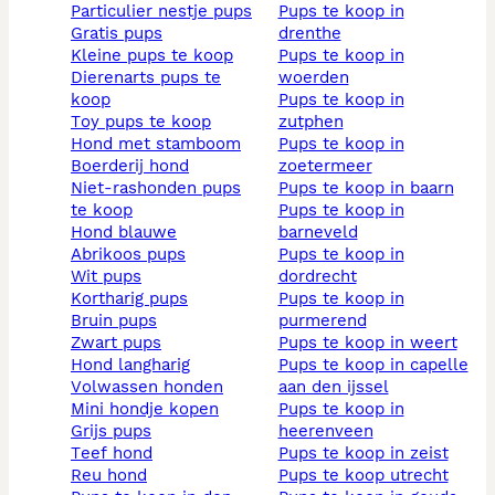
particulier nestje pups
pups te koop in
gratis pups
drenthe
kleine pups te koop
pups te koop in
dierenarts pups te
woerden
koop
pups te koop in
toy pups te koop
zutphen
hond met stamboom
pups te koop in
boerderij hond
zoetermeer
niet-rashonden pups
pups te koop in baarn
te koop
pups te koop in
hond blauwe
barneveld
abrikoos pups
pups te koop in
wit pups
dordrecht
kortharig pups
pups te koop in
bruin pups
purmerend
zwart pups
pups te koop in weert
hond langharig
pups te koop in capelle
volwassen honden
aan den ijssel
mini hondje kopen
pups te koop in
grijs pups
heerenveen
teef hond
pups te koop in zeist
reu hond
pups te koop utrecht