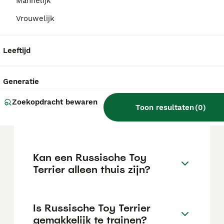
maar dit kan variëren afhankelijk van
Mannelijk
factoren zoals de stamboom, de reputatie
Vrouwelijk
van de fokker en de locatie.
Leeftijd
Wat is het karakter van een
Russische Toy Terrier?
Generatie
Zoekopdracht bewaren
Hoeveel jaar leeft een
Toon resultaten
(
0
)
Russische Toy Terrier?
Kan een Russische Toy
Terrier alleen thuis zijn?
Is Russische Toy Terrier
gemakkelijk te trainen?