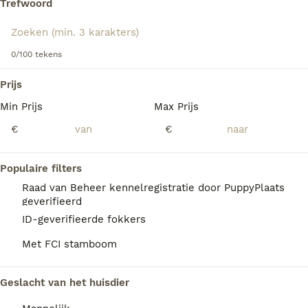
Trefwoord
Lees onze
Russische Toy Terriër adviespagina
voor
informatie over dit hondenras.
We hebben 0 Russische Toy Terriër Pups te
0/100 tekens
koop in Nieuwegein gevonden.
Als je toekomstige resultaten wil zien voor deze 
Prijs
exacte zoekopdracht, sla dan je zoekopdracht op en 
vind jouw perfecte hond:
Min Prijs
Max Prijs
€
€
Zoekopdracht bewaren
Populaire filters
FAQ's
Raad van Beheer kennelregistratie door PuppyPlaats
geverifieerd
ID-geverifieerde fokkers
Hoeveel kost een Russische
Met FCI stamboom
Toy Terrier?
De gemiddelde prijs voor een Russische Toy
Geslacht van het huisdier
Terriër pup in Nederland ligt rond de €1388