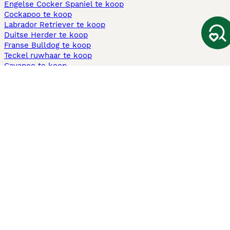
Engelse Cocker Spaniel te koop
Cockapoo te koop
Labrador Retriever te koop
Duitse Herder te koop
Franse Bulldog te koop
Teckel ruwhaar te koop
Cavapoo te koop
Andere populaire pagina's
Honden te koop in Amsterdam
Pups te koop Limburg​
Pups te koop Friesland​
Honden te koop in Gelderland
Honden te koop in Den Haag
Honden te koop in Enschede
Adopteer hond in Nederland
Informatie
Over ons
Privacybeleid
Support