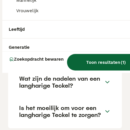
Mannelijk
Vrouwelijk
Welke 3 soorten teckels zijn
er?
Leeftijd
Generatie
Wat is de prijs van een
langhaar Teckel?
Zoekopdracht bewaren
Toon resultaten
(
1
)
Wat zijn de nadelen van een
langharige Teckel?
Is het moeilijk om voor een
langharige Teckel te zorgen?