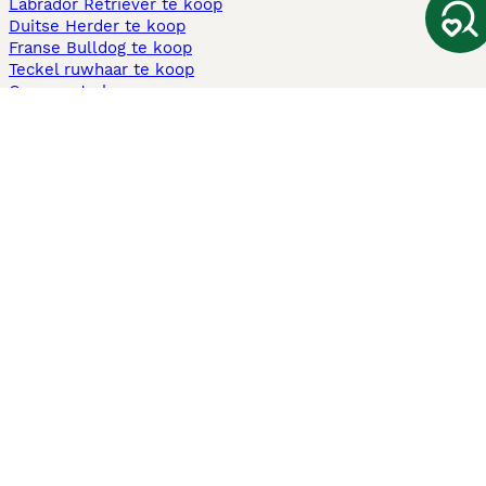
Labrador Retriever te koop
Duitse Herder te koop
Franse Bulldog te koop
Teckel ruwhaar te koop
Cavapoo te koop
Andere populaire pagina's
Honden te koop in Amsterdam
Pups te koop Limburg​
Pups te koop Friesland​
Honden te koop in Gelderland
Honden te koop in Den Haag
Honden te koop in Enschede
Adopteer hond in Nederland
Informatie
Over ons
Privacybeleid
Support
Pers
Voorwaarden