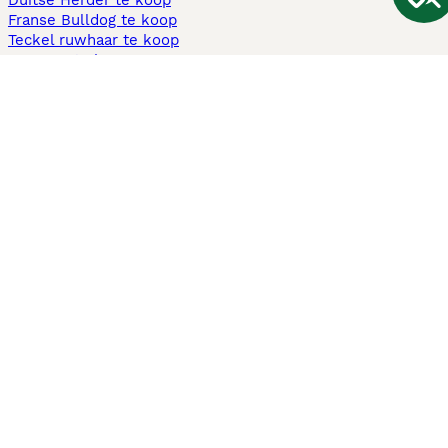
Duitse Herder te koop
Franse Bulldog te koop
Teckel ruwhaar te koop
Cavapoo te koop
Andere populaire pagina's
Honden te koop in Amsterdam
Pups te koop Limburg​
Pups te koop Friesland​
Honden te koop in Gelderland
Honden te koop in Den Haag
Honden te koop in Enschede
Adopteer hond in Nederland
Informatie
Over ons
Privacybeleid
Support
Pers
Voorwaarden
Pups verkopen
Honden test