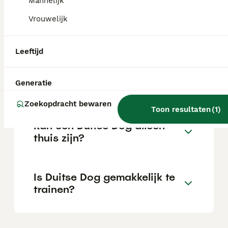
Mannelijk
Vrouwelijk
Wat is het karakter van een
Duitse Dog?
Leeftijd
Hoeveel jaar leeft een Duitse
Generatie
Dog?
Zoekopdracht bewaren
Toon resultaten
(
1
)
Kan een Duitse Dog alleen
thuis zijn?
Is Duitse Dog gemakkelijk te
trainen?