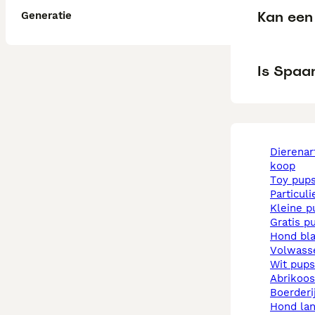
Kan een
Generatie
Is Spaa
dierenarts pups te
koop
toy pup
particul
kleine 
gratis p
hond b
volwas
wit pups
abrikoo
boerder
hond la