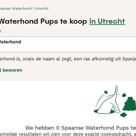
aanse Waterhond
Utrecht
Waterhond Pups te koop
in Utrecht
n
aterhond
rhond is, zoals de naam al zegt, een ras afkomstig uit Spanj
n bijzondere vacht die zijn hele lichaam bedekt. Het zijn int
t bewaren
nen dat ze altijd zo hoog aangeschreven staan wat betreft hu
jn gemak in huiselijke kring en gedijt goed in de buurt van het 
nse Waterhond adviespagina
voor informatie over dit hondenr
We hebben 0 Spaanse Waterhond Pups te 
komstige resultaten wil zien voor deze exacte zoekopdracht, 