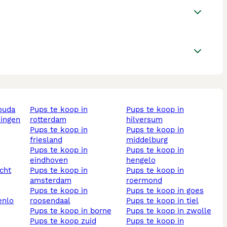
gouda
pups te koop in
pups te koop in
ningen
rotterdam
hilversum
pups te koop in
pups te koop in
friesland
middelburg
pups te koop in
pups te koop in
eindhoven
hengelo
echt
pups te koop in
pups te koop in
amsterdam
roermond
pups te koop in
pups te koop in goes
enlo
roosendaal
pups te koop in tiel
pups te koop in borne
pups te koop in zwolle
pups te koop zuid
pups te koop in