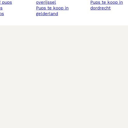
ig pups
overijssel
pups te koop in
ps
pups te koop in
dordrecht
ups
gelderland