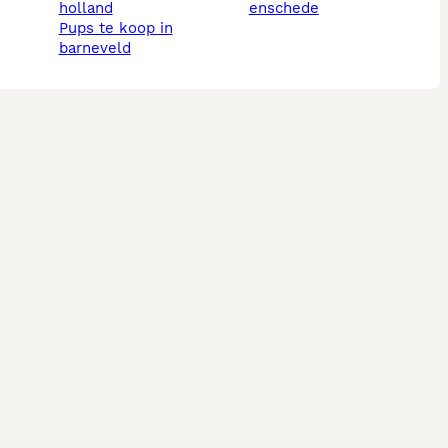
holland
enschede
pups te koop in
barneveld