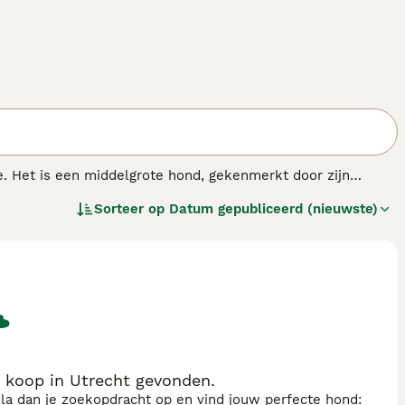
e. Het is een middelgrote hond, gekenmerkt door zijn
elligente honden met een groot uithoudingsvermogen. Dit is
Sorteer op
Datum gepubliceerd (nieuwste)
n atletische capaciteiten. De Spaanse Waterhond voelt zich
gezin. Het is een ideaal huisdier dankzij zijn vriendelijke en
as.
koop in Utrecht gevonden.
sla dan je zoekopdracht op en vind jouw perfecte hond: