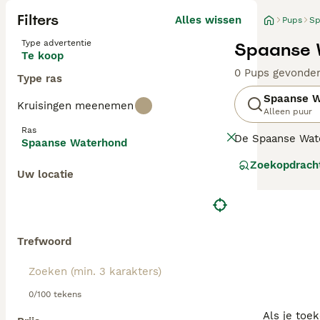
Filters
Alles wissen
Pups
Sp
Type advertentie
Spaanse 
Te koop
0 Pups gevonde
Type ras
Spaanse W
Kruisingen meenemen
Alleen puur
Ras
De Spaanse Wate
Spaanse Waterhond
aantrekkelijke e
Zoekopdrach
één van de rede
Uw locatie
echter ook op zi
loyale aard.
Lees onze
Spaa
Trefwoord
0/100 tekens
Als je toe