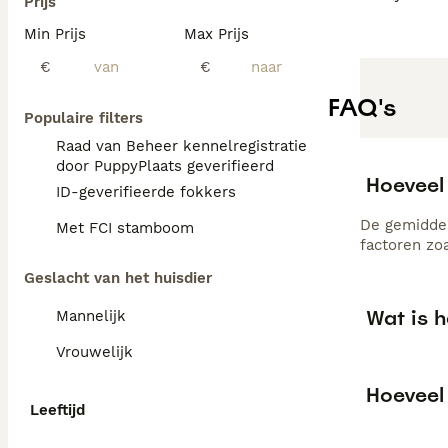
Prijs
Min Prijs
Max Prijs
€
€
FAQ's
Populaire filters
Raad van Beheer kennelregistratie
door PuppyPlaats geverifieerd
Hoeveel
ID-geverifieerde fokkers
De gemiddel
Met FCI stamboom
factoren zo
Geslacht van het huisdier
Wat is 
Mannelijk
Vrouwelijk
Hoeveel
Leeftijd