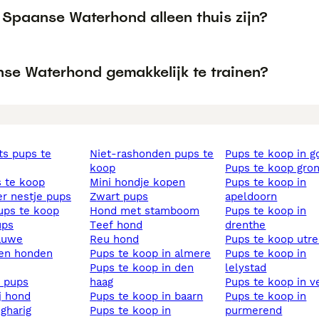
 Spaanse Waterhond alleen thuis zijn?
nse Waterhond gemakkelijk te trainen?
niet-rashonden pups te
pups te koop in 
koop
pups te koop gro
s te koop
mini hondje kopen
pups te koop in
ier nestje pups
zwart pups
apeldoorn
pups te koop
hond met stamboom
pups te koop in
ups
teef hond
drenthe
lauwe
reu hond
pups te koop utr
sen honden
pups te koop in almere
pups te koop in
pups te koop in den
lelystad
s pups
haag
pups te koop in v
ij hond
pups te koop in baarn
pups te koop in
ngharig
pups te koop in
purmerend