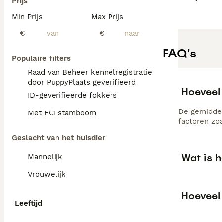
Prijs
Min Prijs
Max Prijs
€
€
FAQ's
Populaire filters
Raad van Beheer kennelregistratie
door PuppyPlaats geverifieerd
Hoeveel
ID-geverifieerde fokkers
De gemiddel
Met FCI stamboom
factoren zo
Geslacht van het huisdier
Wat is 
Mannelijk
Vrouwelijk
Hoeveel
Leeftijd