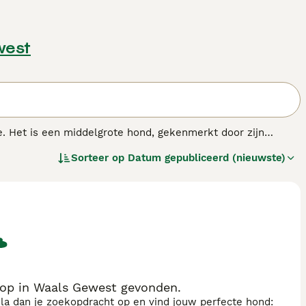
west
e. Het is een middelgrote hond, gekenmerkt door zijn
elligente honden met een groot uithoudingsvermogen. Dit is
Sorteer op
Datum gepubliceerd (nieuwste)
n atletische capaciteiten. De Spaanse Waterhond voelt zich
gezin. Het is een ideaal huisdier dankzij zijn vriendelijke en
as.
op in Waals Gewest gevonden.
sla dan je zoekopdracht op en vind jouw perfecte hond: