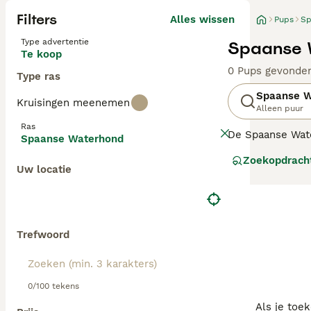
Filters
Alles wissen
Pups
Sp
Type advertentie
Spaanse 
Te koop
0 Pups gevonde
Type ras
Spaanse W
Kruisingen meenemen
Alleen puur
Ras
De Spaanse Wate
Spaanse Waterhond
aantrekkelijke e
Zoekopdrach
één van de rede
Uw locatie
echter ook op zi
loyale aard.
Lees onze
Spaa
Trefwoord
0/100 tekens
Als je toe