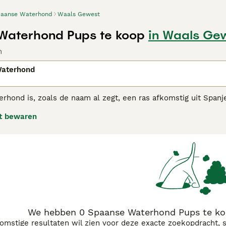
aanse Waterhond
Waals Gewest
Waterhond Pups te koop
in Waals Ge
n
aterhond
rhond is, zoals de naam al zegt, een ras afkomstig uit Spanj
n bijzondere vacht die zijn hele lichaam bedekt. Het zijn int
t bewaren
nen dat ze altijd zo hoog aangeschreven staan wat betreft hu
jn gemak in huiselijke kring en gedijt goed in de buurt van het 
nse Waterhond adviespagina
voor informatie over dit hondenr
We hebben 0 Spaanse Waterhond Pups te ko
komstige resultaten wil zien voor deze exacte zoekopdracht, 