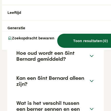
bezoekers of ongewone geluiden. Door hun
rustige karakter houden ze het
geluidsniveau over het algemeen laag.
Leeftijd
Wat is het karakter van een
Generatie
Sint Bernard?
Zoekopdracht bewaren
Toon resultaten
(
0
)
Hoe oud wordt een Sint
Bernard gemiddeld?
Kan een Sint Bernard alleen
zijn?
Wat is het verschil tussen
een berner sennen en een