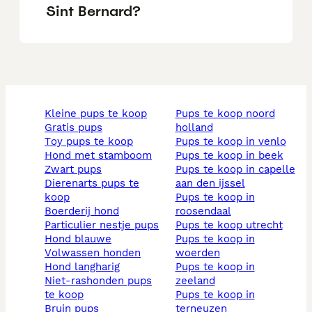
Sint Bernard?
kleine pups te koop
pups te koop noord
gratis pups
holland
toy pups te koop
pups te koop in venlo
hond met stamboom
pups te koop in beek
zwart pups
pups te koop in capelle
dierenarts pups te
aan den ijssel
koop
pups te koop in
boerderij hond
roosendaal
particulier nestje pups
pups te koop utrecht
hond blauwe
pups te koop in
volwassen honden
woerden
hond langharig
pups te koop in
niet-rashonden pups
zeeland
te koop
pups te koop in
bruin pups
terneuzen