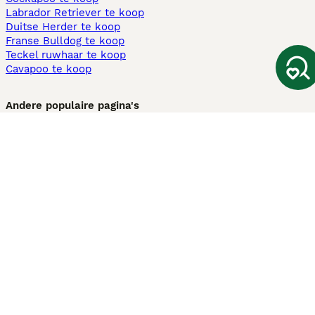
Labrador Retriever te koop
Duitse Herder te koop
Franse Bulldog te koop
Teckel ruwhaar te koop
Cavapoo te koop
Andere populaire pagina's
Honden te koop in Amsterdam
Pups te koop Limburg​
Pups te koop Friesland​
Honden te koop in Gelderland
Honden te koop in Den Haag
Honden te koop in Enschede
Adopteer hond in Nederland
Informatie
Over ons
Privacybeleid
Support
Pers
Voorwaarden