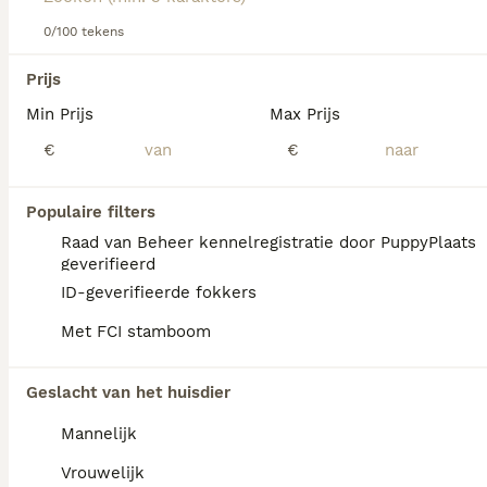
Lees onze
0/100 tekens
Sint Bernard adviespagina
voor informatie over
dit hondenras.
We hebben 0 Sint Bernard Pups te koop in
Prijs
Mill en Sint Hubert gevonden.
Min Prijs
Max Prijs
Als je toekomstige resultaten wil zien voor deze 
exacte zoekopdracht, sla dan je zoekopdracht op en 
€
€
vind jouw perfecte hond:
Zoekopdracht bewaren
Populaire filters
Raad van Beheer kennelregistratie door PuppyPlaats
geverifieerd
FAQ's
ID-geverifieerde fokkers
Met FCI stamboom
Blaffen Sint-Bernardshonden
Geslacht van het huisdier
veel?
Mannelijk
Sint-Bernardshonden blaffen niet vaak,
maar kunnen je wel waarschuwen voor
Vrouwelijk