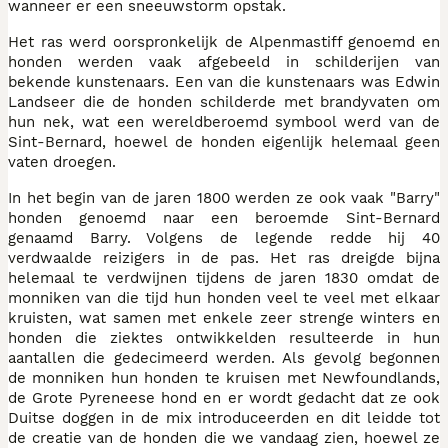
wanneer er een sneeuwstorm opstak.
Het ras werd oorspronkelijk de Alpenmastiff genoemd en
honden werden vaak afgebeeld in schilderijen van
bekende kunstenaars. Een van die kunstenaars was Edwin
Landseer die de honden schilderde met brandyvaten om
hun nek, wat een wereldberoemd symbool werd van de
Sint-Bernard, hoewel de honden eigenlijk helemaal geen
vaten droegen.
In het begin van de jaren 1800 werden ze ook vaak "Barry"
honden genoemd naar een beroemde Sint-Bernard
genaamd Barry. Volgens de legende redde hij 40
verdwaalde reizigers in de pas. Het ras dreigde bijna
helemaal te verdwijnen tijdens de jaren 1830 omdat de
monniken van die tijd hun honden veel te veel met elkaar
kruisten, wat samen met enkele zeer strenge winters en
honden die ziektes ontwikkelden resulteerde in hun
aantallen die gedecimeerd werden. Als gevolg begonnen
de monniken hun honden te kruisen met Newfoundlands,
de Grote Pyreneese hond en er wordt gedacht dat ze ook
Duitse doggen in de mix introduceerden en dit leidde tot
de creatie van de honden die we vandaag zien, hoewel ze