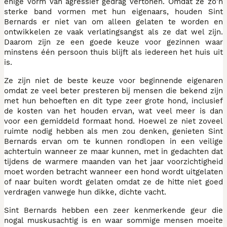
enige vorm van agressief gedrag vertonen. Omdat ze zo'n
sterke band vormen met hun eigenaars, houden Sint
Bernards er niet van om alleen gelaten te worden en
ontwikkelen ze vaak verlatingsangst als ze dat wel zijn.
Daarom zijn ze een goede keuze voor gezinnen waar
minstens één persoon thuis blijft als iedereen het huis uit
is.
Ze zijn niet de beste keuze voor beginnende eigenaren
omdat ze veel beter presteren bij mensen die bekend zijn
met hun behoeften en dit type zeer grote hond, inclusief
de kosten van het houden ervan, wat veel meer is dan
voor een gemiddeld formaat hond. Hoewel ze niet zoveel
ruimte nodig hebben als men zou denken, genieten Sint
Bernards ervan om te kunnen rondlopen in een veilige
achtertuin wanneer ze maar kunnen, met in gedachten dat
tijdens de warmere maanden van het jaar voorzichtigheid
moet worden betracht wanneer een hond wordt uitgelaten
of naar buiten wordt gelaten omdat ze de hitte niet goed
verdragen vanwege hun dikke, dichte vacht.
Sint Bernards hebben een zeer kenmerkende geur die
nogal muskusachtig is en waar sommige mensen moeite