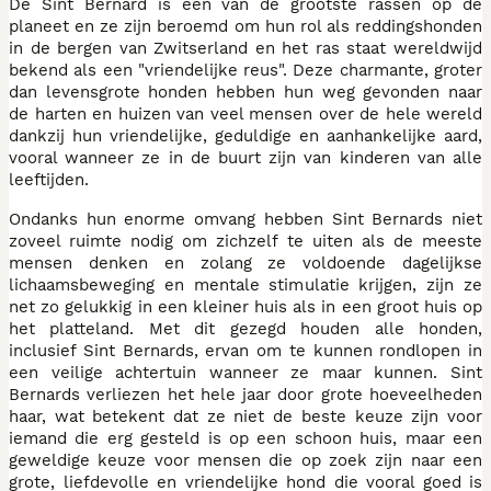
De Sint Bernard is een van de grootste rassen op de
planeet en ze zijn beroemd om hun rol als reddingshonden
in de bergen van Zwitserland en het ras staat wereldwijd
bekend als een "vriendelijke reus". Deze charmante, groter
dan levensgrote honden hebben hun weg gevonden naar
de harten en huizen van veel mensen over de hele wereld
dankzij hun vriendelijke, geduldige en aanhankelijke aard,
vooral wanneer ze in de buurt zijn van kinderen van alle
leeftijden.
Ondanks hun enorme omvang hebben Sint Bernards niet
zoveel ruimte nodig om zichzelf te uiten als de meeste
mensen denken en zolang ze voldoende dagelijkse
lichaamsbeweging en mentale stimulatie krijgen, zijn ze
net zo gelukkig in een kleiner huis als in een groot huis op
het platteland. Met dit gezegd houden alle honden,
inclusief Sint Bernards, ervan om te kunnen rondlopen in
een veilige achtertuin wanneer ze maar kunnen. Sint
Bernards verliezen het hele jaar door grote hoeveelheden
haar, wat betekent dat ze niet de beste keuze zijn voor
iemand die erg gesteld is op een schoon huis, maar een
geweldige keuze voor mensen die op zoek zijn naar een
grote, liefdevolle en vriendelijke hond die vooral goed is