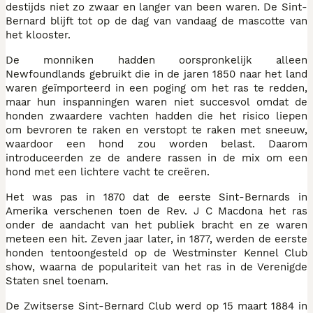
destijds niet zo zwaar en langer van been waren. De Sint-
Bernard blijft tot op de dag van vandaag de mascotte van
het klooster.
De monniken hadden oorspronkelijk alleen
Newfoundlands gebruikt die in de jaren 1850 naar het land
waren geïmporteerd in een poging om het ras te redden,
maar hun inspanningen waren niet succesvol omdat de
honden zwaardere vachten hadden die het risico liepen
om bevroren te raken en verstopt te raken met sneeuw,
waardoor een hond zou worden belast. Daarom
introduceerden ze de andere rassen in de mix om een
hond met een lichtere vacht te creëren.
Het was pas in 1870 dat de eerste Sint-Bernards in
Amerika verschenen toen de Rev. J C Macdona het ras
onder de aandacht van het publiek bracht en ze waren
meteen een hit. Zeven jaar later, in 1877, werden de eerste
honden tentoongesteld op de Westminster Kennel Club
show, waarna de populariteit van het ras in de Verenigde
Staten snel toenam.
De Zwitserse Sint-Bernard Club werd op 15 maart 1884 in