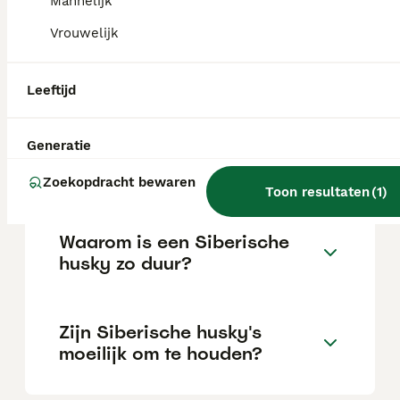
Mannelijk
Vrouwelijk
Kan een Siberische Husky
alleen thuis zijn?
Leeftijd
Generatie
Is een Siberische husky een
goed huisdier?
Zoekopdracht bewaren
Toon resultaten
(
1
)
Waarom is een Siberische
husky zo duur?
Zijn Siberische husky's
moeilijk om te houden?