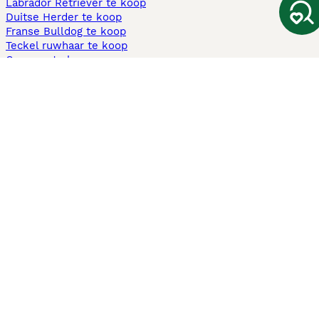
Labrador Retriever te koop
Duitse Herder te koop
Franse Bulldog te koop
Teckel ruwhaar te koop
Cavapoo te koop
Andere populaire pagina's
Honden te koop in Amsterdam
Pups te koop Limburg​
Pups te koop Friesland​
Honden te koop in Gelderland
Honden te koop in Den Haag
Honden te koop in Enschede
Adopteer hond in Nederland
Informatie
Over ons
Privacybeleid
Support
Pers
Voorwaarden