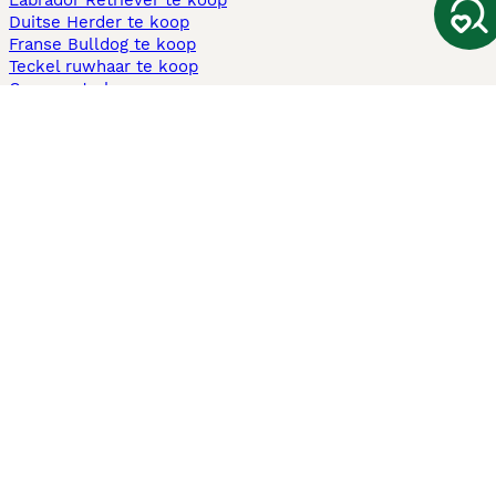
Labrador Retriever te koop
Duitse Herder te koop
Franse Bulldog te koop
Teckel ruwhaar te koop
Cavapoo te koop
Andere populaire pagina's
Honden te koop in Amsterdam
Pups te koop Limburg​
Pups te koop Friesland​
Honden te koop in Gelderland
Honden te koop in Den Haag
Honden te koop in Enschede
Adopteer hond in Nederland
Informatie
Over ons
Privacybeleid
Support
Pers
Voorwaarden
Pups verkopen