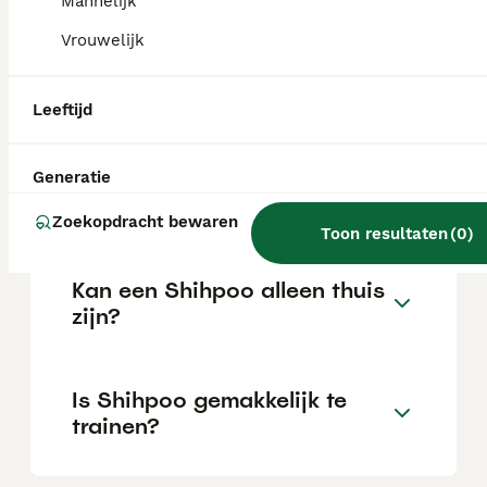
Mannelijk
Vrouwelijk
Wat is het karakter van een
Shihpoo?
Leeftijd
Hoeveel jaar leeft een
Generatie
Shihpoo?
Zoekopdracht bewaren
Toon resultaten
(
0
)
Kan een Shihpoo alleen thuis
zijn?
Is Shihpoo gemakkelijk te
trainen?