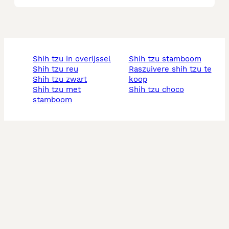
shih tzu in overijssel
shih tzu stamboom
shih tzu reu
raszuivere shih tzu te
shih tzu zwart
koop
shih tzu met
shih tzu choco
stamboom