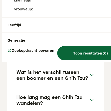
Mannelijk
locatie.
Vrouwelijk
Kan een Shih Tzu lang alleen
Leeftijd
thuis zijn?
Generatie
Wie zijn erkende Shih Tzu
Zoekopdracht bewaren
fokkers in Nederland?
Toon resultaten
(
0
)
Wat is het verschil tussen
een boomer en een Shih Tzu?
Hoe lang mag een Shih Tzu
wandelen?