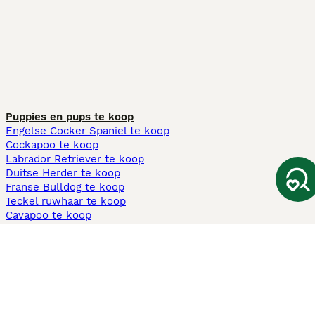
Puppies en pups te koop
Engelse Cocker Spaniel te koop
Cockapoo te koop
Labrador Retriever te koop
Duitse Herder te koop
Franse Bulldog te koop
Teckel ruwhaar te koop
Cavapoo te koop
Andere populaire pagina's
Honden te koop in Amsterdam
Pups te koop Limburg​
Pups te koop Friesland​
Honden te koop in Gelderland