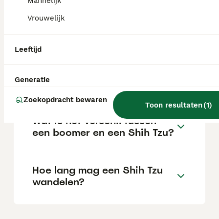
Mannelijk
Vrouwelijk
Kan een Shih Tzu lang alleen
thuis zijn?
Leeftijd
Wie zijn erkende Shih Tzu
Generatie
fokkers in Nederland?
Zoekopdracht bewaren
Toon resultaten
(
1
)
Wat is het verschil tussen
een boomer en een Shih Tzu?
Hoe lang mag een Shih Tzu
wandelen?