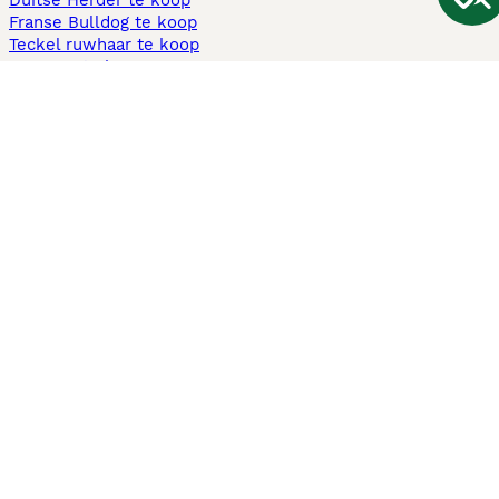
Duitse Herder te koop
Franse Bulldog te koop
Teckel ruwhaar te koop
Cavapoo te koop
Andere populaire pagina's
Honden te koop in Amsterdam
Pups te koop Limburg​
Pups te koop Friesland​
Honden te koop in Gelderland
Honden te koop in Den Haag
Honden te koop in Enschede
Adopteer hond in Nederland
Informatie
Over ons
Privacybeleid
Support
Pers
Voorwaarden
Pups verkopen
Honden test