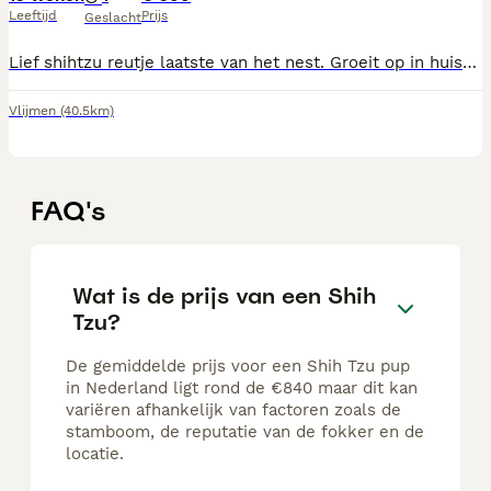
Leeftijd
Prijs
Geslacht
Lief shihtzu reutje laatste van het nest. Groeit op in huiselijke kring met kinderen en andere dieren is al zo goedals zindelijk doordat huj al met mee na buiten gaat Is een vrolijke speelse pup die graag met je knuffeld mocht er een klik zijn mag hij gelijk mee
Vlijmen
(40.5km)
FAQ's
Wat is de prijs van een Shih
Tzu?
De gemiddelde prijs voor een Shih Tzu pup
in Nederland ligt rond de €840 maar dit kan
variëren afhankelijk van factoren zoals de
stamboom, de reputatie van de fokker en de
locatie.