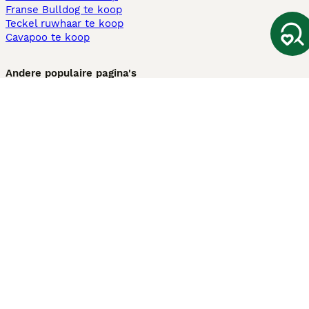
Franse Bulldog te koop
Teckel ruwhaar te koop
Cavapoo te koop
Andere populaire pagina's
Honden te koop in Amsterdam
Pups te koop Limburg​
Pups te koop Friesland​
Honden te koop in Gelderland
Honden te koop in Den Haag
Honden te koop in Enschede
Adopteer hond in Nederland
Informatie
Over ons
Privacybeleid
Support
Pers
Voorwaarden
Pups verkopen
Honden test