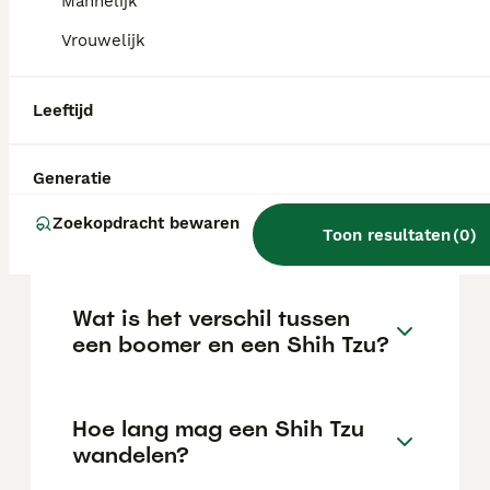
Mannelijk
locatie.
Vrouwelijk
Kan een Shih Tzu lang alleen
Leeftijd
thuis zijn?
Generatie
Wie zijn erkende Shih Tzu
Zoekopdracht bewaren
fokkers in Nederland?
Toon resultaten
(
0
)
Wat is het verschil tussen
een boomer en een Shih Tzu?
Hoe lang mag een Shih Tzu
wandelen?