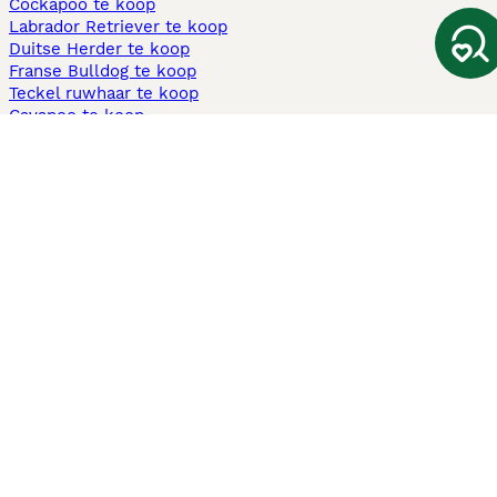
Cockapoo te koop
Labrador Retriever te koop
Duitse Herder te koop
Franse Bulldog te koop
Teckel ruwhaar te koop
Cavapoo te koop
Andere populaire pagina's
Honden te koop in Amsterdam
Pups te koop Limburg​
Pups te koop Friesland​
Honden te koop in Gelderland
Honden te koop in Den Haag
Honden te koop in Enschede
Adopteer hond in Nederland
Informatie
Over ons
Privacybeleid
Support
Pers