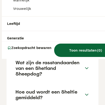
Mannelijk
reputatie van de fokker en de locatie.
Vrouwelijk
Is een Sheltie een collie?
Leeftijd
Kan een Sheltie goed alleen
Generatie
zijn?
Zoekopdracht bewaren
Toon resultaten
(
0
)
Wat zijn de rasstandaarden
van een Shetland
Sheepdog?
Hoe oud wordt een Sheltie
gemiddeld?