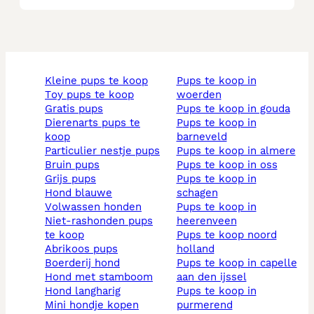
kleine pups te koop
pups te koop in
toy pups te koop
woerden
gratis pups
pups te koop in gouda
dierenarts pups te
pups te koop in
koop
barneveld
particulier nestje pups
pups te koop in almere
bruin pups
pups te koop in oss
grijs pups
pups te koop in
hond blauwe
schagen
volwassen honden
pups te koop in
niet-rashonden pups
heerenveen
te koop
pups te koop noord
abrikoos pups
holland
boerderij hond
pups te koop in capelle
hond met stamboom
aan den ijssel
hond langharig
pups te koop in
mini hondje kopen
purmerend