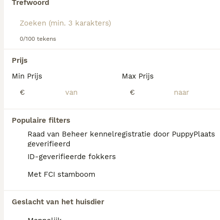
Trefwoord
Lees onze
Shetland Sheepdog adviespagina
voor
informatie over dit hondenras.
We hebben 0 Shetland Sheepdog (Sheltie)
0/100 tekens
Pups te koop in Assendelft gevonden.
Als je toekomstige resultaten wil zien voor deze 
Prijs
exacte zoekopdracht, sla dan je zoekopdracht op en 
vind jouw perfecte hond:
Min Prijs
Max Prijs
€
€
Zoekopdracht bewaren
Populaire filters
FAQ's
Raad van Beheer kennelregistratie door PuppyPlaats
geverifieerd
ID-geverifieerde fokkers
Hoe duur zijn Shelties?
Met FCI stamboom
De gemiddelde prijs voor een Shetland
Sheepdog Sheltie pup in Nederland ligt rond
Geslacht van het huisdier
de €818 maar dit kan variëren afhankelijk
van factoren zoals de stamboom, de