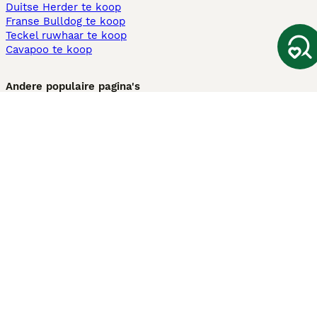
Duitse Herder te koop
Franse Bulldog te koop
Teckel ruwhaar te koop
Cavapoo te koop
Andere populaire pagina's
Honden te koop in Amsterdam
Pups te koop Limburg​
Pups te koop Friesland​
Honden te koop in Gelderland
Honden te koop in Den Haag
Honden te koop in Enschede
Adopteer hond in Nederland
Informatie
Over ons
Privacybeleid
Support
Pers
Voorwaarden
Pups verkopen