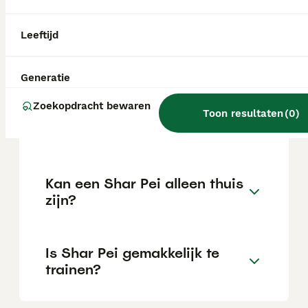
Leeftijd
Wat is het karakter van een
Shar Pei?
Generatie
Zoekopdracht bewaren
Hoeveel jaar leeft een Shar
Toon resultaten
(
0
)
Pei?
Kan een Shar Pei alleen thuis
zijn?
Is Shar Pei gemakkelijk te
trainen?