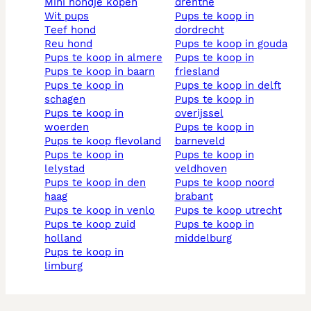
mini hondje kopen
drenthe
wit pups
pups te koop in
teef hond
dordrecht
reu hond
pups te koop in gouda
pups te koop in almere
pups te koop in
pups te koop in baarn
friesland
pups te koop in
pups te koop in delft
schagen
pups te koop in
pups te koop in
overijssel
woerden
pups te koop in
pups te koop flevoland
barneveld
pups te koop in
pups te koop in
lelystad
veldhoven
pups te koop in den
pups te koop noord
haag
brabant
pups te koop in venlo
pups te koop utrecht
pups te koop zuid
pups te koop in
holland
middelburg
pups te koop in
limburg