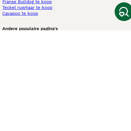
Franse Bulldog te koop
Teckel ruwhaar te koop
Cavapoo te koop
Andere populaire pagina's
Honden te koop in Amsterdam
Pups te koop Limburg​
Pups te koop Friesland​
Honden te koop in Gelderland
Honden te koop in Den Haag
Honden te koop in Enschede
Adopteer hond in Nederland
Informatie
Over ons
Privacybeleid
Support
Pers
Voorwaarden
Pups verkopen
Honden test