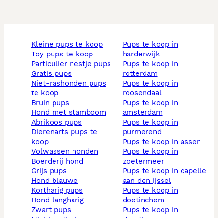
kleine pups te koop
pups te koop in
toy pups te koop
harderwijk
particulier nestje pups
pups te koop in
gratis pups
rotterdam
niet-rashonden pups
pups te koop in
te koop
roosendaal
bruin pups
pups te koop in
hond met stamboom
amsterdam
abrikoos pups
pups te koop in
dierenarts pups te
purmerend
koop
pups te koop in assen
volwassen honden
pups te koop in
boerderij hond
zoetermeer
grijs pups
pups te koop in capelle
hond blauwe
aan den ijssel
kortharig pups
pups te koop in
hond langharig
doetinchem
zwart pups
pups te koop in