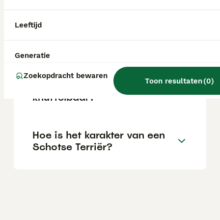
afhankelijk van de fokker.
Leeftijd
Blaffen Schotse terriërs
veel?
Generatie
Zoekopdracht bewaren
Toon resultaten
(
0
)
Zijn Schotse terriërs
knuffelbaar?
Hoe is het karakter van een
Schotse Terriër?