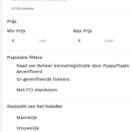
Lees onze
Schotse Terriër adviespagina
voor informatie
over dit hondenras.
0/100 tekens
We hebben 0 Schotse Terriër Pups te koop in
Prijs
Goeree-Overflakkee gevonden.
Min Prijs
Max Prijs
Als je toekomstige resultaten wil zien voor deze 
exacte zoekopdracht, sla dan je zoekopdracht op en 
€
€
vind jouw perfecte hond:
Zoekopdracht bewaren
Populaire filters
Raad van Beheer kennelregistratie door PuppyPlaats
geverifieerd
FAQ's
ID-geverifieerde fokkers
Met FCI stamboom
Wat kost een Schotse
Geslacht van het huisdier
Terriër?
Mannelijk
Een Schotse Terriër pup vraagt een
aanzienlijke investering die varieert
Vrouwelijk