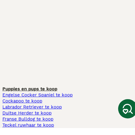
Puppies en pups te koop
Engelse Cocker Spaniel te koop
Cockapoo te koop
Labrador Retriever te koop
Duitse Herder te koop
Franse Bulldog te koop
Teckel ruwhaar te koop
Cavapoo te koop